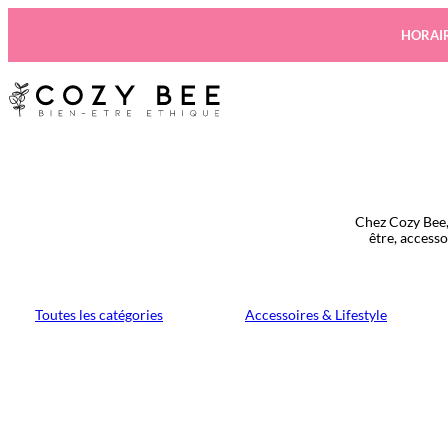
Aller
au
HORAIR
contenu
Chez Cozy Bee,
être, access
Toutes les catégories
Accessoires & Lifestyle