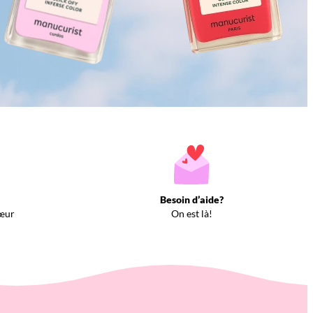
Besoin d’aide?
œur
On est là!