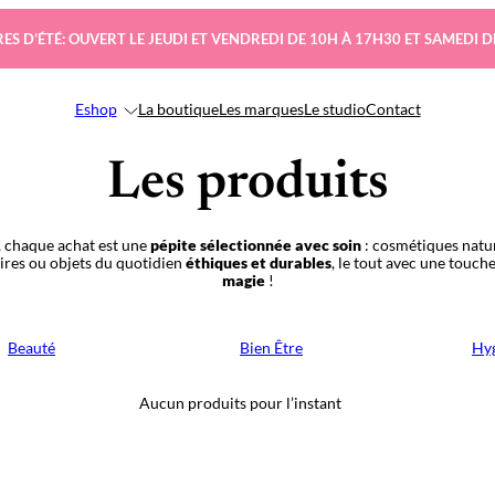
ES D’ÉTÉ: OUVERT LE JEUDI ET VENDREDI DE 10H À 17H30 ET SAMEDI D
Eshop
La boutique
Les marques
Le studio
Contact
Les produits
 chaque achat est une
pépite sélectionnée avec soin
: cosmétiques natur
oires ou objets du quotidien
éthiques et durables
, le tout avec une touch
magie
!
Beauté
Bien Être
Hyg
Aucun produits pour l’instant