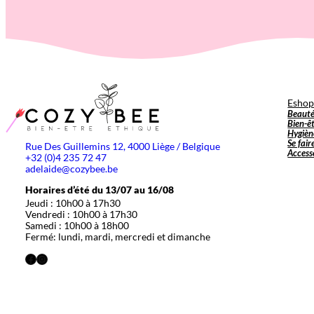
Esho
Beaut
Bien-ê
Hygièn
Se fair
Rue Des Guillemins 12, 4000 Liège / Belgique
Access
+32 (0)4 235 72 47
adelaide@cozybee.be
Horaires d’été du 13/07 au 16/08
Jeudi : 10h00 à 17h30
Vendredi : 10h00 à 17h30
Samedi : 10h00 à 18h00
Fermé: lundi, mardi, mercredi et dimanche
Facebook
Instagram