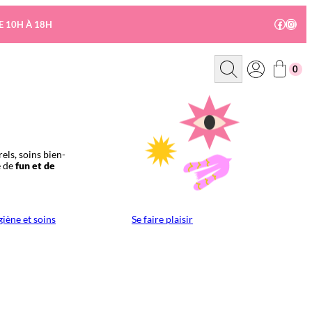
Facebo
Insta
E 10H À 18H
R
0
e
c
h
e
r
c
h
e
els, soins bien-
e de
fun et de
iène et soins
Se faire plaisir