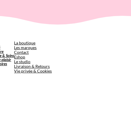
p
La boutique
é
Les marques
tre
Contact
e & Soins
Eshop
e plaisir
Le studio
oires
Livraison & Retours
Vie privée & Cookies