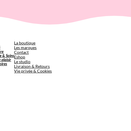
p
La boutique
é
Les marques
tre
Contact
e & Soins
Eshop
e plaisir
Le studio
oires
Livraison & Retours
Vie privée & Cookies