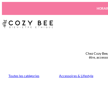
Aller
au
HORAIR
contenu
Chez Cozy Bee,
être, access
Toutes les catégories
Accessoires & Lifestyle