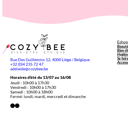
Esho
Beaut
Bien-ê
Hygièn
Se fair
Rue Des Guillemins 12, 4000 Liège / Belgique
Access
+32 (0)4 235 72 47
adelaide@cozybee.be
Horaires d’été du 13/07 au 16/08
Jeudi : 10h00 à 17h30
Vendredi : 10h00 à 17h30
Samedi : 10h00 à 18h00
Fermé: lundi, mardi, mercredi et dimanche
Facebook
Instagram