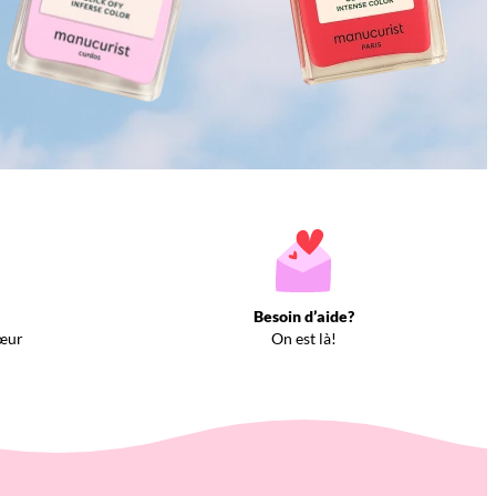
Besoin d’aide?
œur
On est là!