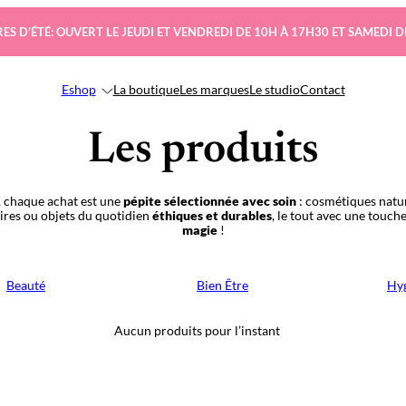
ES D’ÉTÉ: OUVERT LE JEUDI ET VENDREDI DE 10H À 17H30 ET SAMEDI D
Eshop
La boutique
Les marques
Le studio
Contact
Les produits
 chaque achat est une
pépite sélectionnée avec soin
: cosmétiques natur
oires ou objets du quotidien
éthiques et durables
, le tout avec une touch
magie
!
Beauté
Bien Être
Hyg
Aucun produits pour l’instant