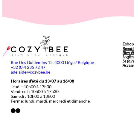
Esho
Beaut
Bien-ê
Hygièn
Se fair
Rue Des Guillemins 12, 4000 Liège / Belgique
Access
+32 (0)4 235 72 47
adelaide@cozybee.be
Horaires d’été du 13/07 au 16/08
Jeudi : 10h00 à 17h30
Vendredi : 10h00 à 17h30
Samedi : 10h00 à 18h00
Fermé: lundi, mardi, mercredi et dimanche
Facebook
Instagram