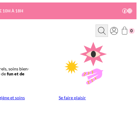
Facebo
Insta
E 10H À 18H
R
0
e
c
h
e
r
c
h
e
els, soins bien-
e de
fun et de
iène et soins
Se faire plaisir