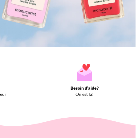
Besoin d’aide?
œur
On est là!