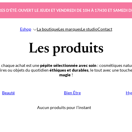
ES D’ÉTÉ: OUVERT LE JEUDI ET VENDREDI DE 10H À 17H30 ET SAMEDI D
Eshop
La boutique
Les marques
Le studio
Contact
Les produits
 chaque achat est une
pépite sélectionnée avec soin
: cosmétiques natur
oires ou objets du quotidien
éthiques et durables
, le tout avec une touch
magie
!
Beauté
Bien Être
Hyg
Aucun produits pour l’instant