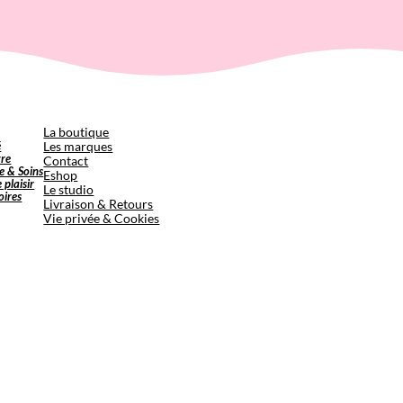
p
La boutique
é
Les marques
tre
Contact
e & Soins
Eshop
e plaisir
Le studio
oires
Livraison & Retours
Vie privée & Cookies