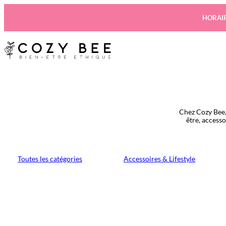
Aller
au
HORAIR
contenu
Chez Cozy Bee,
être, access
Toutes les catégories
Accessoires & Lifestyle