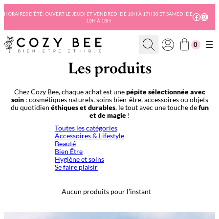
Aller
au
HORAIRES D’ÉTÉ: OUVERT LE JEUDI ET VENDREDI DE 10H À 17H30 ET SAMEDI DE
Facebo
Insta
10H À 18H
contenu
R
0
e
c
h
Les produits
e
r
c
Chez Cozy Bee, chaque achat est une
pépite sélectionnée avec
h
soin
: cosmétiques naturels, soins bien-être, accessoires ou objets
e
du quotidien
éthiques et durables
, le tout avec une touche de
fun
et de magie
!
Toutes les catégories
Accessoires & Lifestyle
Beauté
Bien Être
Hygiène et soins
Se faire plaisir
Aucun produits pour l’instant