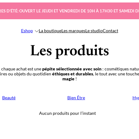
ES D’ÉTÉ: OUVERT LE JEUDI ET VENDREDI DE 10H À 17H30 ET SAMEDI D
Eshop
La boutique
Les marques
Le studio
Contact
Les produits
 chaque achat est une
pépite sélectionnée avec soin
: cosmétiques natur
oires ou objets du quotidien
éthiques et durables
, le tout avec une touch
magie
!
Beauté
Bien Être
Hyg
Aucun produits pour l’instant