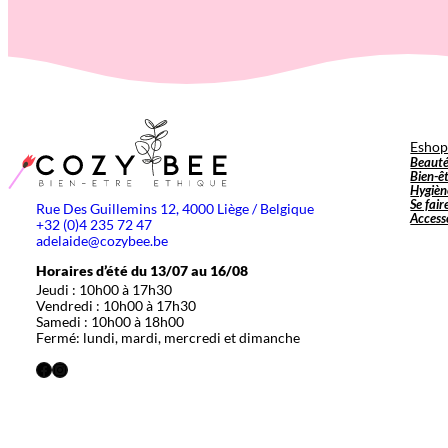
Esho
Beaut
Bien-ê
Hygièn
Se fair
Rue Des Guillemins 12, 4000 Liège / Belgique
Access
+32 (0)4 235 72 47
adelaide@cozybee.be
Horaires d’été du 13/07 au 16/08
Jeudi : 10h00 à 17h30
Vendredi : 10h00 à 17h30
Samedi : 10h00 à 18h00
Fermé: lundi, mardi, mercredi et dimanche
Facebook
Instagram