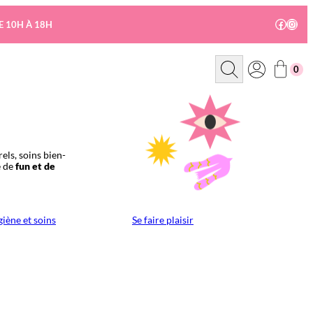
Facebo
Insta
E 10H À 18H
R
0
e
c
h
e
r
c
h
e
els, soins bien-
e de
fun et de
iène et soins
Se faire plaisir