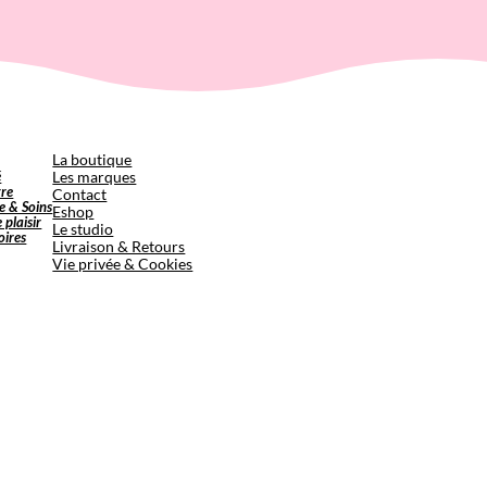
p
La boutique
é
Les marques
tre
Contact
e & Soins
Eshop
e plaisir
Le studio
oires
Livraison & Retours
Vie privée & Cookies