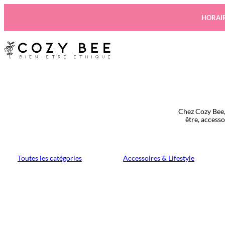
Aller
au
HORAIR
contenu
Chez Cozy Bee,
être, access
Toutes les catégories
Accessoires & Lifestyle