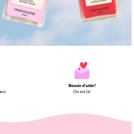
Besoin d’aide?
œur
On est là!