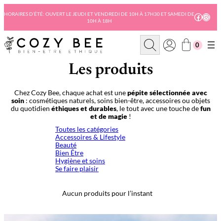
Aller
au
HORAIRES D’ÉTÉ: OUVERT LE JEUDI ET VENDREDI DE 10H À 17H30 ET SAMEDI DE
Facebo
Insta
10H À 18H
contenu
R
0
e
c
h
Les produits
e
r
c
Chez Cozy Bee, chaque achat est une
pépite sélectionnée avec
h
soin
: cosmétiques naturels, soins bien-être, accessoires ou objets
e
du quotidien
éthiques et durables
, le tout avec une touche de
fun
et de magie
!
Toutes les catégories
Accessoires & Lifestyle
Beauté
Bien Être
Hygiène et soins
Se faire plaisir
Aucun produits pour l’instant