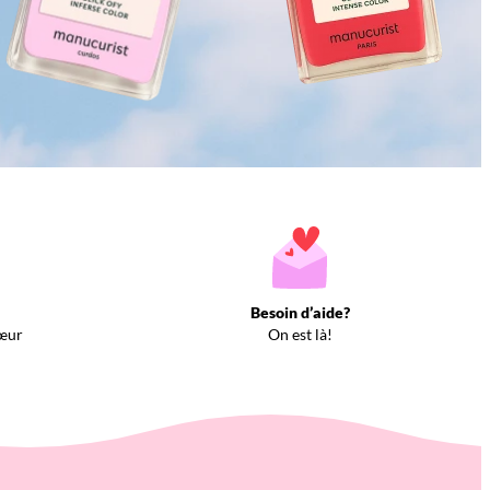
Besoin d’aide?
œur
On est là!