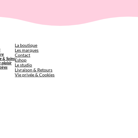
p
La boutique
é
Les marques
tre
Contact
e & Soins
Eshop
e plaisir
Le studio
oires
Livraison & Retours
Vie privée & Cookies