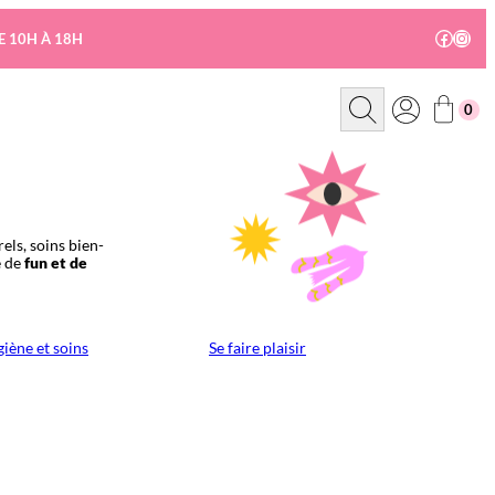
Facebo
Insta
E 10H À 18H
R
0
e
c
h
e
r
c
h
e
els, soins bien-
e de
fun et de
iène et soins
Se faire plaisir