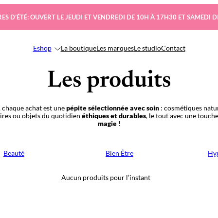
ES D’ÉTÉ: OUVERT LE JEUDI ET VENDREDI DE 10H À 17H30 ET SAMEDI D
Eshop
La boutique
Les marques
Le studio
Contact
Les produits
 chaque achat est une
pépite sélectionnée avec soin
: cosmétiques natur
oires ou objets du quotidien
éthiques et durables
, le tout avec une touch
magie
!
Beauté
Bien Être
Hyg
Aucun produits pour l’instant