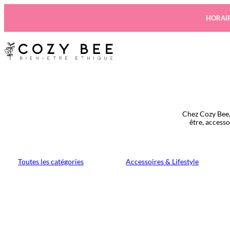
Aller
au
HORAIR
contenu
Chez Cozy Bee,
être, access
Toutes les catégories
Accessoires & Lifestyle