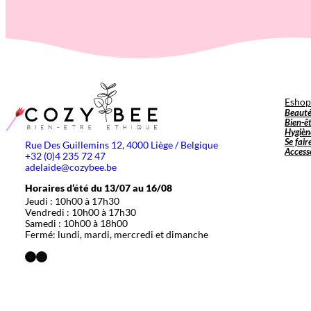
Esho
Beaut
Bien-ê
Hygièn
Se fair
Rue Des Guillemins 12, 4000 Liège / Belgique
Access
+32 (0)4 235 72 47
adelaide@cozybee.be
Horaires d’été du 13/07 au 16/08
Jeudi : 10h00 à 17h30
Vendredi : 10h00 à 17h30
Samedi : 10h00 à 18h00
Fermé: lundi, mardi, mercredi et dimanche
Facebook
Instagram