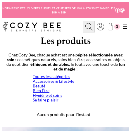
Aller
au
HORAIRES D’ÉTÉ: OUVERT LE JEUDI ET VENDREDI DE 10H À 17H30 ET SAMEDI DE
Facebo
Insta
10H À 18H
contenu
R
0
e
c
h
Les produits
e
r
c
Chez Cozy Bee, chaque achat est une
pépite sélectionnée avec
h
soin
: cosmétiques naturels, soins bien-être, accessoires ou objets
e
du quotidien
éthiques et durables
, le tout avec une touche de
fun
et de magie
!
Toutes les catégories
Accessoires & Lifestyle
Beauté
Bien Être
Hygiène et soins
Se faire plaisir
Aucun produits pour l’instant