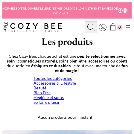
Aller
au
HORAIRES D’ÉTÉ: OUVERT LE JEUDI ET VENDREDI DE 10H À 17H30 ET SAMEDI DE
Facebo
Insta
10H À 18H
contenu
R
0
e
c
h
Les produits
e
r
c
Chez Cozy Bee, chaque achat est une
pépite sélectionnée avec
h
soin
: cosmétiques naturels, soins bien-être, accessoires ou objets
e
du quotidien
éthiques et durables
, le tout avec une touche de
fun
et de magie
!
Toutes les catégories
Accessoires & Lifestyle
Beauté
Bien Être
Hygiène et soins
Se faire plaisir
Aucun produits pour l’instant