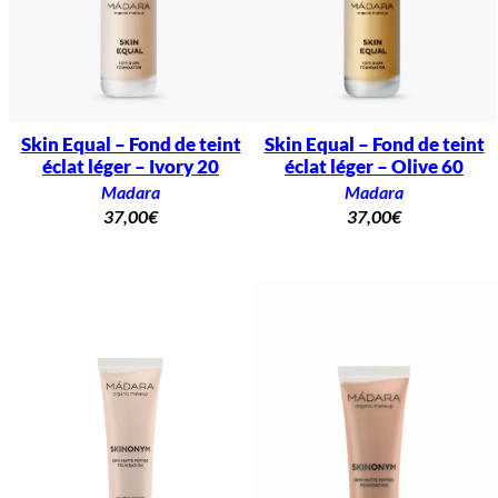
Skin Equal – Fond de teint
Skin Equal – Fond de teint
éclat léger – Ivory 20
éclat léger – Olive 60
Madara
Madara
37,00
€
37,00
€