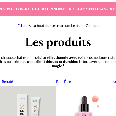
ES D’ÉTÉ: OUVERT LE JEUDI ET VENDREDI DE 10H À 17H30 ET SAMEDI D
Eshop
La boutique
Les marques
Le studio
Contact
Les produits
 chaque achat est une
pépite sélectionnée avec soin
: cosmétiques natur
oires ou objets du quotidien
éthiques et durables
, le tout avec une touch
magie
!
Beauté
Bien Être
Hyg