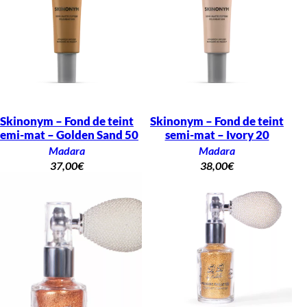
Skinonym – Fond de teint
Skinonym – Fond de teint
semi-mat – Golden Sand 50
semi-mat – Ivory 20
Madara
Madara
37,00
€
38,00
€