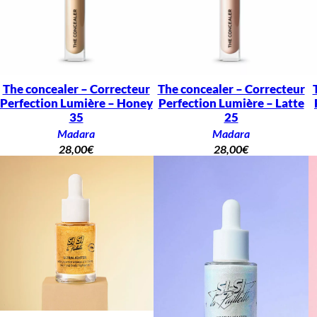
The concealer – Correcteur
The concealer – Correcteur
Perfection Lumière – Honey
Perfection Lumière – Latte
35
25
Madara
Madara
28,00
€
28,00
€