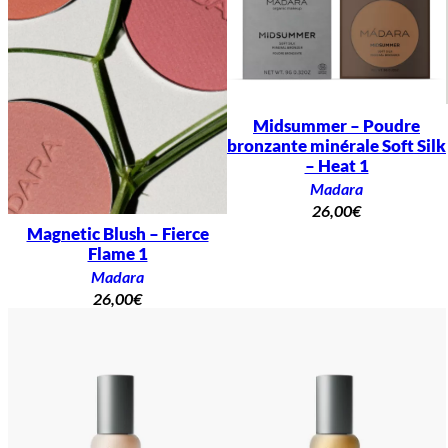
Midsummer – Poudre
bronzante minérale Soft Silk
– Heat 1
Madara
26,00
€
Magnetic Blush – Fierce
Flame 1
Madara
26,00
€