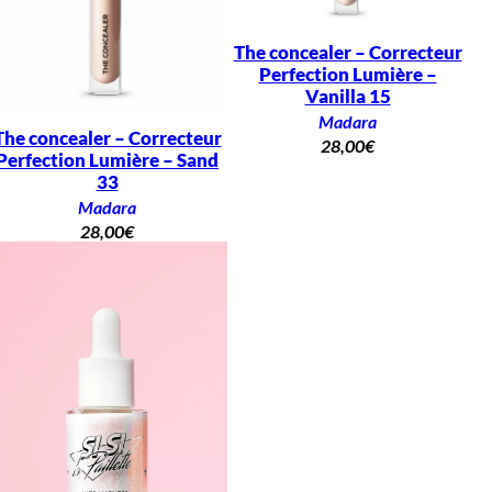
The concealer – Correcteur
Perfection Lumière –
Vanilla 15
Madara
The concealer – Correcteur
28,00
€
Perfection Lumière – Sand
33
Madara
28,00
€