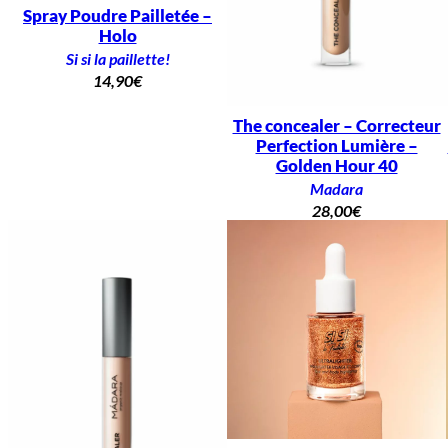
Spray Poudre Pailletée –
Holo
Si si la paillette!
14,90
€
The concealer – Correcteur
Perfection Lumière –
Golden Hour 40
Madara
28,00
€