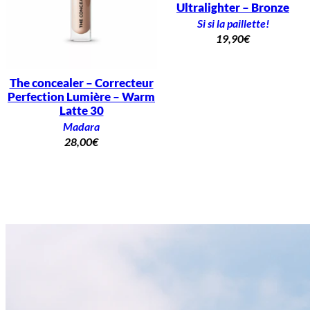
Ultralighter – Bronze
Si si la paillette!
19,90
€
The concealer – Correcteur
Perfection Lumière – Warm
Latte 30
Madara
28,00
€