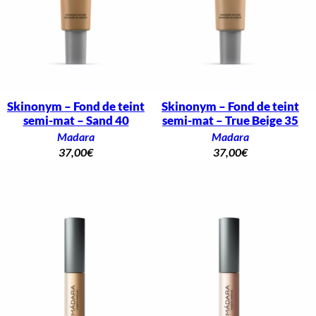
Skinonym – Fond de teint
Skinonym – Fond de teint
semi-mat – Sand 40
semi-mat – True Beige 35
Madara
Madara
37,00
€
37,00
€