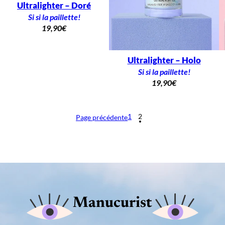
Ultralighter – Doré
Si si la paillette!
19,90
€
Ultralighter – Holo
Si si la paillette!
19,90
€
1
2
Page précédente
Manucurist