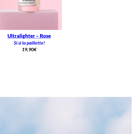
Ultralighter – Rose
Si si la paillette!
19,90
€