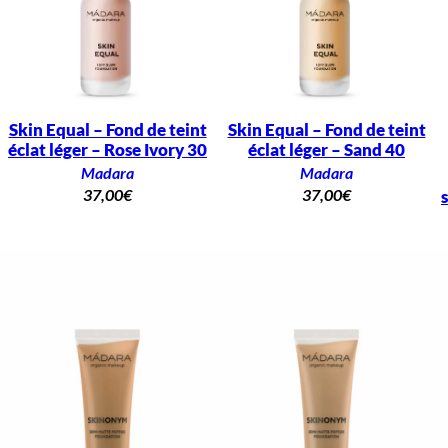
Skin Equal – Fond de teint
Skin Equal – Fond de teint
éclat léger – Rose Ivory 30
éclat léger – Sand 40
Madara
Madara
37,00
€
37,00
€