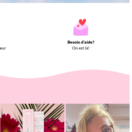
Besoin d’aide?
œur
On est là!