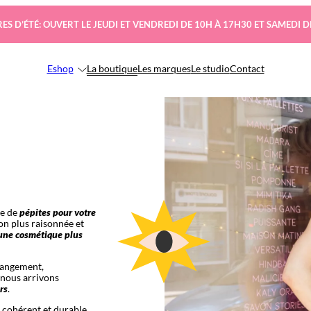
ES D’ÉTÉ: OUVERT LE JEUDI ET VENDREDI DE 10H À 17H30 ET SAMEDI D
Eshop
La boutique
Les marques
Le studio
Contact
ge de
pépites pour votre
n plus raisonnée et
une cosmétique plus
hangement,
 nous arrivons
rs
.
l cohérent et durable