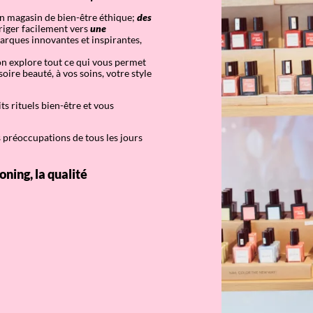
n magasin de bien-être éthique;
des
riger facilement vers
une
marques innovantes et inspirantes,
 on explore tout ce qui vous permet
soire beauté, à vos soins, votre style
ts rituels bien-être et vous
s préoccupations de tous les jours
oning, la qualité