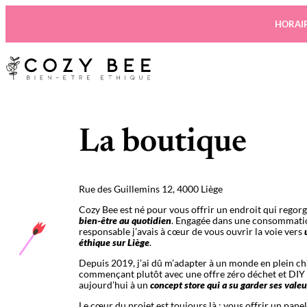
Aller
au
HORAIR
contenu
La boutique
Rue des Guillemins 12, 4000 Liège
Cozy Bee est né pour vous offrir un endroit qui regor
bien-être au quotidien
. Engagée dans une consommatio
responsable j’avais à cœur de vous ouvrir la voie vers
éthique sur Liège
.
Depuis 2019, j’ai dû m’adapter à un monde en plein c
commençant plutôt avec une offre zéro déchet et DIY
aujourd’hui à un
concept store qui a su garder ses valeu
Le cœur du projet est toujours là : vous offrir un pane