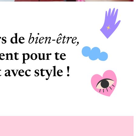
rs de
bien-être,
ent pour te
 avec style !