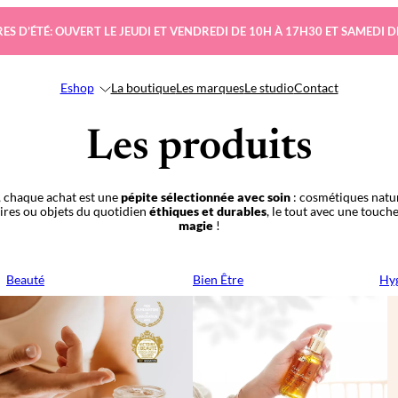
ES D’ÉTÉ: OUVERT LE JEUDI ET VENDREDI DE 10H À 17H30 ET SAMEDI D
Eshop
La boutique
Les marques
Le studio
Contact
Les produits
 chaque achat est une
pépite sélectionnée avec soin
: cosmétiques natur
oires ou objets du quotidien
éthiques et durables
, le tout avec une touch
magie
!
Beauté
Bien Être
Hyg