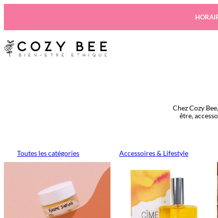
Aller
au
HORAIR
contenu
Chez Cozy Bee,
être, access
Toutes les catégories
Accessoires & Lifestyle