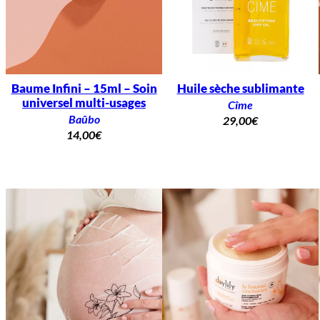
Baume Infini – 15ml – Soin
Huile sèche sublimante
universel multi-usages
Cîme
Baûbo
29,00
€
14,00
€