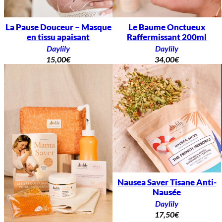
La Pause Douceur – Masque
Le Baume Onctueux
en tissu apaisant
Raffermissant 200ml
Daylily
Daylily
15,00
€
34,00
€
Nausea Saver Tisane Anti-
Nausée
Daylily
17,50
€