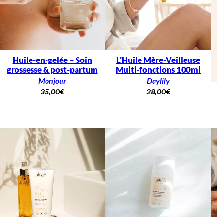
Huile-en-gelée – Soin
L’Huile Mère-Veilleuse
grossesse & post-partum
Multi-fonctions 100ml
Monjour
Daylily
35,00
€
28,00
€