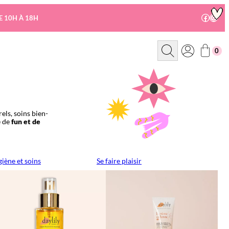
Facebo
Insta
E 10H À 18H
R
0
e
c
h
e
r
c
h
e
els, soins bien-
e de
fun et de
iène et soins
Se faire plaisir