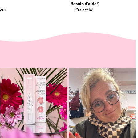
Besoin d’aide?
œur
On est là!