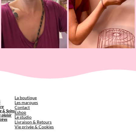
p
La boutique
é
Les marques
tre
Contact
e & Soins
Eshop
e plaisir
Le studio
oires
Livraison & Retours
Vie privée & Cookies