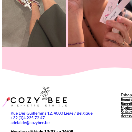
Esho
Beaut
Bien-ê
Hygièn
Se fair
Rue Des Guillemins 12, 4000 Liège / Belgique
Access
+32 (0)4 235 72 47
adelaide@cozybee.be
Horaires d’été du 13/07 au 16/08