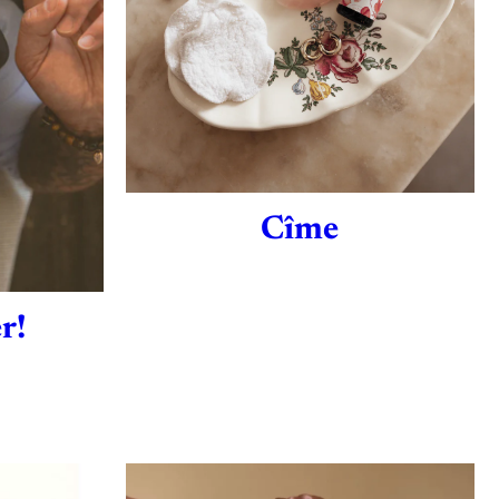
Cîme
r!