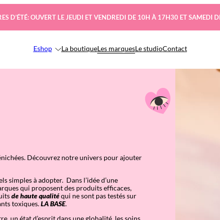
ES D’ÉTÉ: OUVERT LE JEUDI ET VENDREDI DE 10H À 17H30 ET SAMEDI D
Eshop
La boutique
Les marques
Le studio
Contact
nichées. Découvrez notre univers pour ajouter
els simples à adopter. Dans l’idée d’une
ques qui proposent des produits efficaces,
uits
de haute qualité
qui ne sont pas testés sur
ants toxiques.
LA BASE
.
re, un état d’esprit dans une globalité, les soins