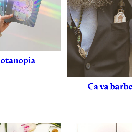
otanopia
Ca va barbe