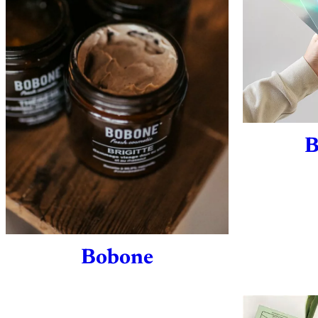
B
Bobone