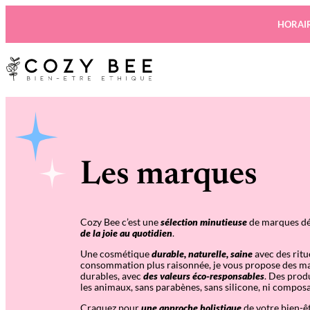
Aller
au
HORAIR
contenu
Les marques
Cozy Bee c’est une
sélection minutieuse
de marques dé
de la joie au quotidien
.
Une cosmétique
durable, naturelle, saine
avec des ritu
consommation plus raisonnée, je vous propose des mar
durables, avec
des valeurs éco-responsables
. Des prod
les animaux, sans parabènes, sans silicone, ni compos
Craquez pour
une approche holistique
de votre bien-êt