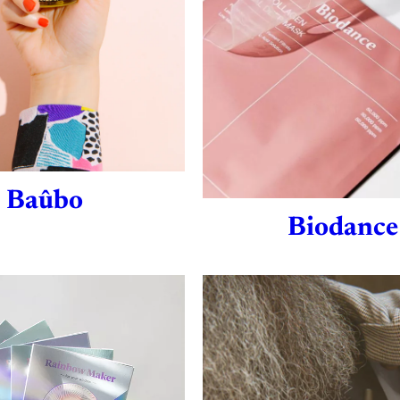
Baûbo
Biodance