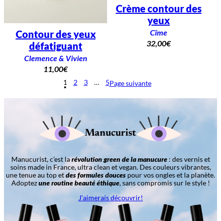
Crème contour des
yeux
Cîme
Contour des yeux
32,00
€
défatiguant
Clemence & Vivien
11,00
€
1
2
3
…
5
Page suivante
Manucurist
Manucurist, c’est la
révolution green de la manucure
: des vernis et
soins made in France, ultra clean et vegan. Des couleurs vibrantes,
une tenue au top et
des formules douces
pour vos ongles et la planète.
Adoptez
une routine beauté éthique
, sans compromis sur le style !
J’aimerais découvrir!