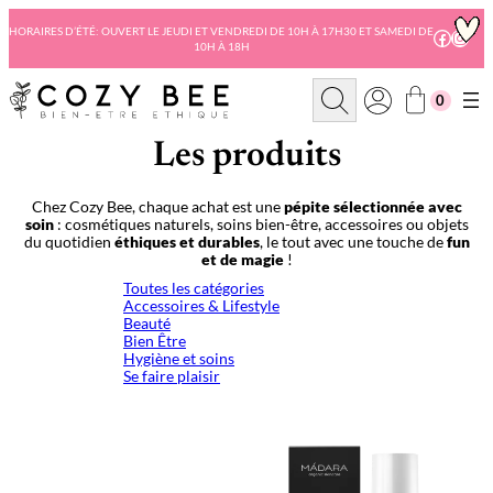
Aller
au
HORAIRES D’ÉTÉ: OUVERT LE JEUDI ET VENDREDI DE 10H À 17H30 ET SAMEDI DE
Facebo
Insta
10H À 18H
contenu
R
0
e
c
h
Les produits
e
r
c
Chez Cozy Bee, chaque achat est une
pépite sélectionnée avec
h
soin
: cosmétiques naturels, soins bien-être, accessoires ou objets
e
du quotidien
éthiques et durables
, le tout avec une touche de
fun
et de magie
!
Toutes les catégories
Accessoires & Lifestyle
Beauté
Bien Être
Hygiène et soins
Se faire plaisir