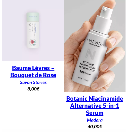
Baume Lèvres –
Bouquet de Rose
Savon Stories
8,00
€
Botanic Niacinamide
Alternative 5-in-1
Serum
Madara
40,00
€