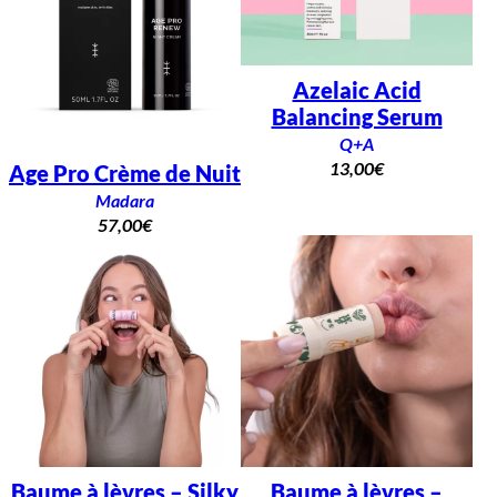
Azelaic Acid
Balancing Serum
Q+A
13,00
€
Age Pro Crème de Nuit
Madara
57,00
€
Baume à lèvres – Silky
Baume à lèvres –