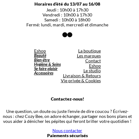
Horaires d’été du 13/07 au 16/08
Jeudi : 10h00 à 17h30
Vendredi : 10h00 à 17h30
Samedi : 10h00 à 18h00
Fermé: lundi, mardi, mercredi et dimanche
Facebook
Instagram
Eshop
La boutique
Beauté
Les marques
Bien-être
Contact
Hygiène & Soins
Eshop
Se faire plaisir
Le studio
Accessoires
Livraison & Retours
Vie privée & Cookies
Contactez-nous!
Une question, un doute ou juste l’envie de dire coucou ? Écrivez-
nous : chez Cozy Bee, on adore échanger, partager nos bons plans et
vous aider à dénicher les pépites qui feront briller votre quotidien !
Nous contacter
Paiements sécurisés