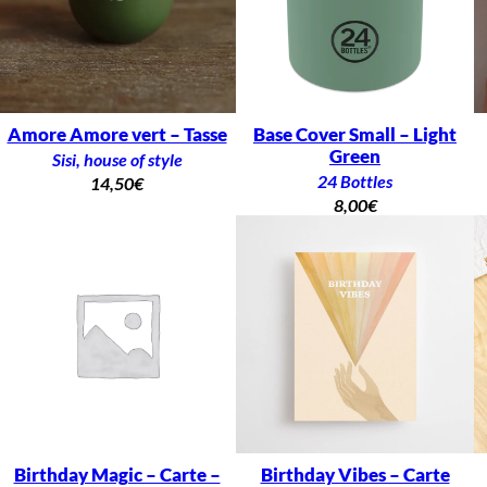
Amore Amore vert – Tasse
Base Cover Small – Light
Green
Sisi, house of style
24 Bottles
14,50
€
8,00
€
Birthday Magic – Carte –
Birthday Vibes – Carte