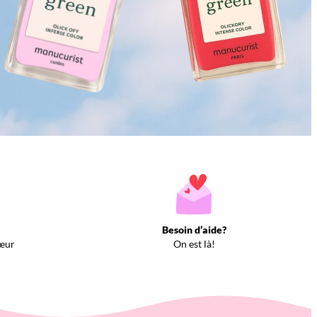
Besoin d’aide?
œur
On est là!