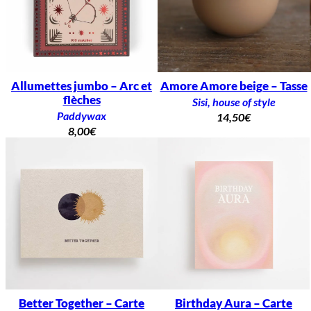
Allumettes jumbo – Arc et
Amore Amore beige – Tasse
flèches
Sisi, house of style
Paddywax
14,50
€
8,00
€
Better Together – Carte
Birthday Aura – Carte