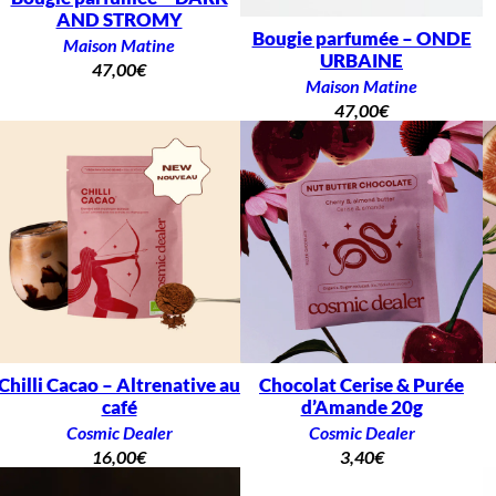
AND STROMY
Bougie parfumée – ONDE
Maison Matine
URBAINE
47,00
€
Maison Matine
47,00
€
Chilli Cacao – Altrenative au
Chocolat Cerise & Purée
café
d’Amande 20g
Cosmic Dealer
Cosmic Dealer
16,00
€
3,40
€