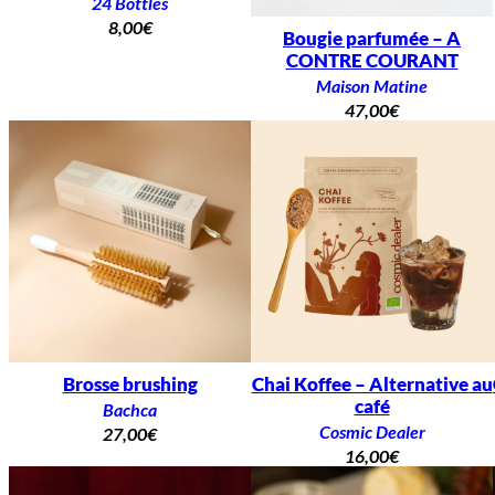
24 Bottles
8,00
€
Bougie parfumée – A
CONTRE COURANT
Maison Matine
47,00
€
Brosse brushing
Chai Koffee – Alternative au
café
Bachca
Cosmic Dealer
27,00
€
16,00
€