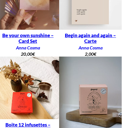
Be your own sunshine –
Begin again and again –
Card Set
Carte
Anna Cosma
Anna Cosma
20,00
€
2,00
€
Boite 12 infusettes –