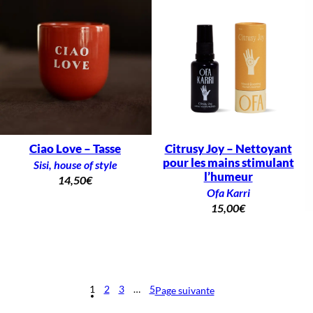
Ciao Love – Tasse
Citrusy Joy – Nettoyant
pour les mains stimulant
Sisi, house of style
l’humeur
14,50
€
Ofa Karri
15,00
€
1
2
3
…
5
Page suivante