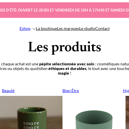
ES D’ÉTÉ: OUVERT LE JEUDI ET VENDREDI DE 10H À 17H30 ET SAMEDI D
Eshop
La boutique
Les marques
Le studio
Contact
Les produits
 chaque achat est une
pépite sélectionnée avec soin
: cosmétiques natur
oires ou objets du quotidien
éthiques et durables
, le tout avec une touch
magie
!
Beauté
Bien Être
Hyg