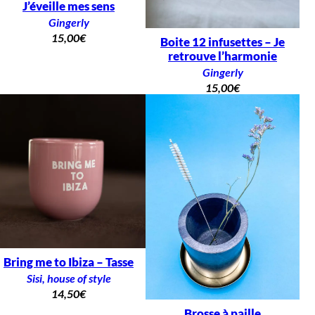
J’éveille mes sens
Gingerly
15,00
€
Boite 12 infusettes – Je
retrouve l’harmonie
Gingerly
15,00
€
Bring me to Ibiza – Tasse
Sisi, house of style
14,50
€
Brosse à paille