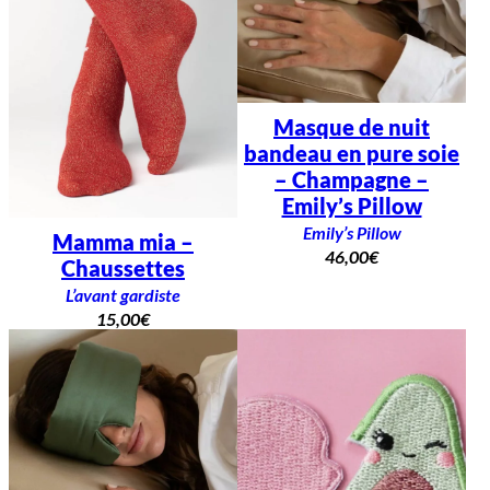
Masque de nuit
bandeau en pure soie
– Champagne –
Emily’s Pillow
Emily’s Pillow
Mamma mia –
46,00
€
Chaussettes
L’avant gardiste
15,00
€