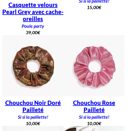
Si si la paillette!
Casquette velours
15,00
€
Pearl Grey avec cache-
oreilles
Poule party
39,00
€
Chouchou Noir Doré
Chouchou Rose
Pailleté
Pailleté
Si si la paillette!
Si si la paillette!
10,00
€
10,00
€