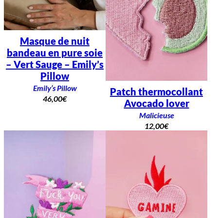
Masque de nuit
bandeau en pure soie
– Vert Sauge – Emily’s
Pillow
Emily’s Pillow
Patch thermocollant
46,00
€
Avocado lover
Malicieuse
12,00
€