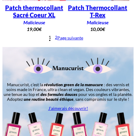
Patch thermocollant
Patch Thermocollant
Sacré Coeur XL
T-Rex
Malicieuse
Malicieuse
19,00
€
10,00
€
1
2
Page suivante
Manucurist
Manucurist, c’est la
révolution green de la manucure
: des vernis et
soins made in France, ultra clean et vegan. Des couleurs vibrantes,
une tenue au top et
des formules douces
pour vos ongles et la planète.
Adoptez
une routine beauté éthique
, sans compromis sur le style !
J’aimerais découvrir!