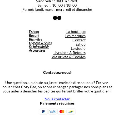
Vendredi : 10h00 à 17h30
Samedi : 10h00 à 18h00
Fermé: lundi, mardi, mercredi et dimanche
Facebook
Instagram
Eshop
La boutique
Beauté
Les marques
Bien-être
Contact
Hygiène & Soins
Eshop
Se faire plaisir
Le studio
Accessoires
Livraison & Retours
Vie privée & Cookies
Contactez-nous!
Une question, un doute ou juste l’envie de dire coucou ? Écrivez-
nous : chez Cozy Bee, on adore échanger, partager nos bons plans et
vous aider à dénicher les pépites qui feront briller votre quotidien !
Nous contacter
Paiements sécurisés