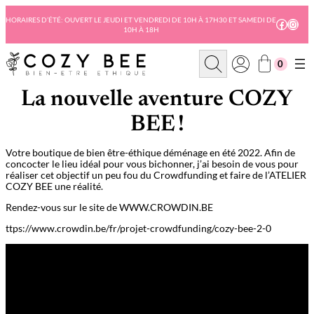
Aller
au
HORAIRES D’ÉTÉ: OUVERT LE JEUDI ET VENDREDI DE 10H À 17H30 ET SAMEDI DE
Facebo
Insta
10H À 18H
contenu
R
0
e
c
h
La nouvelle aventure COZY
e
r
BEE !
c
h
e
Votre boutique de bien être-éthique déménage en été 2022. Afin de
concocter le lieu idéal pour vous bichonner, j’ai besoin de vous pour
réaliser cet objectif un peu fou du Crowdfunding et faire de l’ATELIER
COZY BEE une réalité.
Rendez-vous sur le site de WWW.CROWDIN.BE
ttps://www.crowdin.be/fr/projet-crowdfunding/cozy-bee-2-0