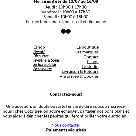
Horaires d’été du 13/07 au 16/08
Jeudi : 10h00 à 17h30
Vendredi : 10h00 à 17h30
Samedi : 10h00 à 18h00
Fermé: lundi, mardi, mercredi et dimanche
Facebook
Instagram
Eshop
La boutique
Beauté
Les marques
Bien-être
Contact
Hygiène & Soins
Eshop
Se faire plaisir
Le studio
Accessoires
Livraison & Retours
Vie privée & Cookies
Contactez-nous!
Une question, un doute ou juste l’envie de dire coucou ? Écrivez-
nous : chez Cozy Bee, on adore échanger, partager nos bons plans et
vous aider à dénicher les pépites qui feront briller votre quotidien !
Nous contacter
Paiements sécurisés