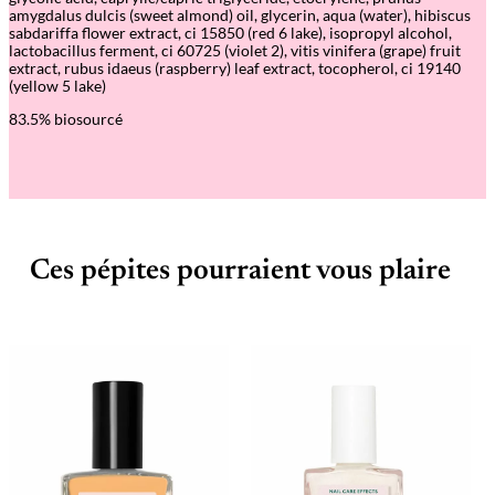
G
amygdalus dulcis (sweet almond) oil, glycerin, aqua (water), hibiscus
l
sabdariffa flower extract, ci 15850 (red 6 lake), isopropyl alcohol,
o
lactobacillus ferment, ci 60725 (violet 2), vitis vinifera (grape) fruit
w
extract, rubus idaeus (raspberry) leaf extract, tocopherol, ci 19140
G
(yellow 5 lake)
r
a
83.5% biosourcé
p
e
–
S
o
i
n
s
Ces pépites pourraient vous plaire