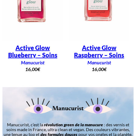
Active Glow
Active Glow
Blueberry – Soins
Raspberry – Soins
Manucurist
Manucurist
16,00
€
16,00
€
Manucurist
Manucurist, c’est la
révolution green de la manucure
: des vernis et
soins made in France, ultra clean et vegan. Des couleurs vibrantes,
une tenue au top et
des formules douces
pour vos ongles et la planète.