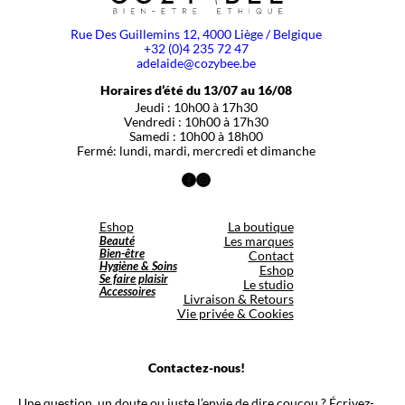
Rue Des Guillemins 12, 4000 Liège / Belgique
+32 (0)4 235 72 47
adelaide@cozybee.be
Horaires d’été du 13/07 au 16/08
Jeudi : 10h00 à 17h30
Vendredi : 10h00 à 17h30
Samedi : 10h00 à 18h00
Fermé: lundi, mardi, mercredi et dimanche
Facebook
Instagram
Eshop
La boutique
Beauté
Les marques
Bien-être
Contact
Hygiène & Soins
Eshop
Se faire plaisir
Le studio
Accessoires
Livraison & Retours
Vie privée & Cookies
Contactez-nous!
Une question, un doute ou juste l’envie de dire coucou ? Écrivez-