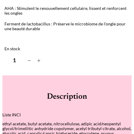
AHA : Stimulent le renouvellement cellulaire, lissent et renforcent
les ongles
Ferment de lactobacillus : Préserve le microbiome de l’ongle pour
une beauté durable
En stock
q
−
+
u
a
n
t
i
t
é
Description
d
e
A
c
Liste INCI
t
i
ethyl acetate, butyl acetate, nitrocellulose, adipic acid/neopentyl
v
glycol/trimellitic anhydride copolymer, acetyl tributyl citrate, alcohol,
e
glycolic acid, caprylic/capric triglyceride, etocrylene, prunus