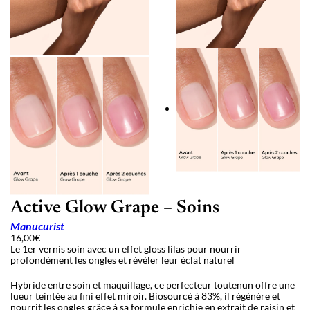
Active Glow Grape – Soins
Manucurist
16,00
€
Le 1er vernis soin avec un effet gloss lilas pour nourrir
profondément les ongles et révéler leur éclat naturel
Hybride entre soin et maquillage, ce perfecteur toutenun offre une
lueur teintée au fini effet miroir. Biosourcé à 83%, il régénère et
nourrit les ongles grâce à sa formule enrichie en extrait de raisin et