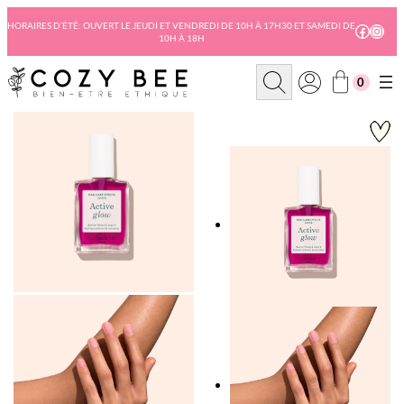
Aller
au
HORAIRES D’ÉTÉ: OUVERT LE JEUDI ET VENDREDI DE 10H À 17H30 ET SAMEDI DE
Facebo
Insta
10H À 18H
contenu
R
0
e
c
h
e
r
c
h
e