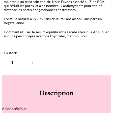
maintenir un teint sain et clair. Nous l’avons associé au Zinc PCA,
qui réduit les pores, et à de nombreux antioxydants pour tenir à
distance les peaux congestionnées et stressées.
Formule naturel à 97,3 %
Sans cruauté
Sans alcool
Sans parfum
Végétalienne
Comment utiliser le sérum équilibrant à l’acide azélaïque Appliquer
sur une peau propre avant de l’hydrater, matin ou soir.
En stock
q
−
+
u
a
n
t
i
t
é
Description
d
e
A
z
Acide azélaïque
e