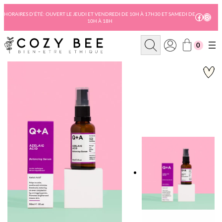
Aller
au
HORAIRES D’ÉTÉ: OUVERT LE JEUDI ET VENDREDI DE 10H À 17H30 ET SAMEDI DE
Facebo
Insta
10H À 18H
contenu
R
0
e
c
h
e
r
c
h
e