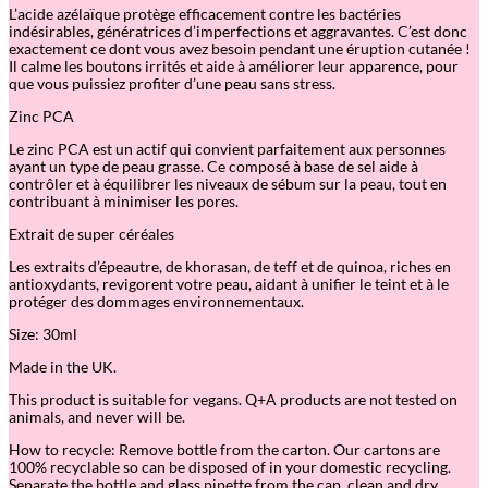
l
L’acide azélaïque protège efficacement contre les bactéries
a
indésirables, génératrices d’imperfections et aggravantes. C’est donc
i
exactement ce dont vous avez besoin pendant une éruption cutanée !
c
Il calme les boutons irrités et aide à améliorer leur apparence, pour
A
que vous puissiez profiter d’une peau sans stress.
c
i
Zinc PCA
d
B
Le zinc PCA est un actif qui convient parfaitement aux personnes
a
ayant un type de peau grasse. Ce composé à base de sel aide à
l
contrôler et à équilibrer les niveaux de sébum sur la peau, tout en
a
contribuant à minimiser les pores.
n
c
Extrait de super céréales
i
n
Les extraits d’épeautre, de khorasan, de teff et de quinoa, riches en
g
antioxydants, revigorent votre peau, aidant à unifier le teint et à le
S
protéger des dommages environnementaux.
e
r
Size: 30ml
u
Made in the UK.
m
This product is suitable for vegans. Q+A products are not tested on
animals, and never will be.
How to recycle: Remove bottle from the carton. Our cartons are
100% recyclable so can be disposed of in your domestic recycling.
Separate the bottle and glass pipette from the cap, clean and dry.