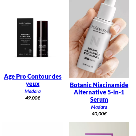
Age Pro Contour des
yeux
Botanic Niacinamide
Madara
Alternative 5-in-1
49,00
€
Serum
Madara
40,00
€