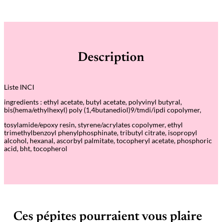
u
a
n
t
i
t
é
Description
d
e
B
a
Liste INCI
s
e
ingredients : ethyl acetate, butyl acetate, polyvinyl butyral,
C
bis(hema/ethylhexyl) poly (1,4butanediol)9/tmdi/ipdi copolymer,
o
a
tosylamide/epoxy resin, styrene/acrylates copolymer, ethyl
t
trimethylbenzoyl phenylphosphinate, tributyl citrate, isopropyl
F
alcohol, hexanal, ascorbyl palmitate, tocopheryl acetate, phosphoric
l
acid, bht, tocopherol
a
s
h
–
V
e
r
n
Ces pépites pourraient vous plaire
i