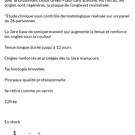
avec le Dissolvant Doux Green Flash sans acétone. Au retrait, les
ongles sont régénérés, la plaque de l’ongle est revitalisée.
*Étude clinique sous contrôle dermatologique réalisée sur un panel
de 26 personnes
La 1ère base de semipermanent qui augmente la tenue et renforce
les ongles sous la couleur
Tenue longue durée jusqu’à 12 jours
Ongles renforcés et protégés dès la 1ère manucure
Technologie brevetée
Pinceaux qualité professionnelle
Se retire comme un vernis
12free
En stock
q
−
+