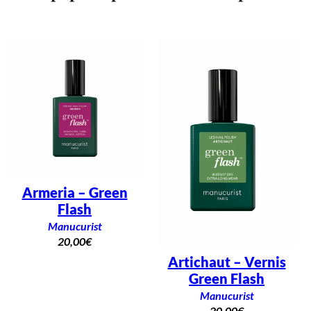
s
G
r
e
e
n
F
l
a
s
h
V
i
t
a
m
i
Armeria – Green
n
é
Flash
Manucurist
20,00
€
Artichaut – Vernis
Green Flash
Manucurist
20,00
€