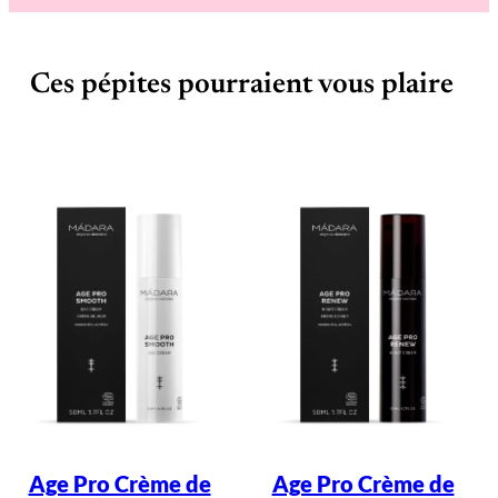
t
a
l
–
C
Ces pépites pourraient vous plaire
a
s
s
i
s
Age Pro Crème de
Age Pro Crème de