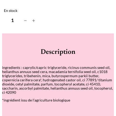
En stock
q
−
+
u
a
n
t
i
t
é
Description
d
e
B
a
ingredients
: caprylic/capric triglyceride, ricinus communis seed oil,
u
helianthus annuus seed cera, macadamia ternifolia seed oil, c1018
m
triglycerides, tribehenin, mica, butyrospermum parkii butter,
e
copernicia cerifera cera*, hydrogenated castor oil, ci 77891/ titanium
à
dioxide, cetyl palmitate, parfum, tocopheryl acetate, ci 45410,
l
saccharin, ascorbyl palmitate, helianthus annuus seed oil, tocopherol,
è
ci 42090
v
r
*ingrédient issu de l’agriculture biologique
e
s
m
é