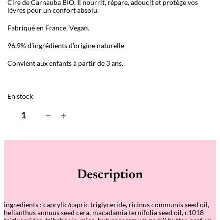
Cire de Carnauba BIO, Il nourrit, répare, adoucit et protège vos
lèvres pour un confort absolu.
Fabriqué en France, Vegan.
96,9% d’ingrédients d’origine naturelle
Convient aux enfants à partir de 3 ans.
En stock
q
−
+
u
a
n
t
i
t
é
Description
d
e
B
a
ingredients
: caprylic/capric triglyceride, ricinus communis seed oil,
u
helianthus annuus seed cera, macadamia ternifolia seed oil, c1018
m