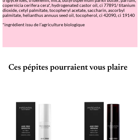
triglycerides, tribehenin, mica, butyrospermum parkii butter, parfum,
e
copernicia cerifera cera*, hydrogenated castor oil, ci 77891/ titanium
à
dioxide, cetyl palmitate, tocopheryl acetate, saccharin, ascorbyl
l
palmitate, helianthus annuus seed oil, tocopherol, ci 42090, ci 19140
è
v
*ingrédient issu de l’agriculture biologique
r
e
s
m
é
t
a
l
–
Ces pépites pourraient vous plaire
C
u
p
c
a
k
e