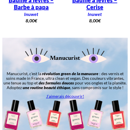
Baume à lèvres –
Baume à lèvres –
Barbe à papa
Cerise
Inuwet
Inuwet
8,00
€
8,00
€
Manucurist
Manucurist, c’est la
révolution green de la manucure
: des vernis et
soins made in France, ultra clean et vegan. Des couleurs vibrantes,
une tenue au top et
des formules douces
pour vos ongles et la planète.
Adoptez
une routine beauté éthique
, sans compromis sur le style !
J’aimerais découvrir!