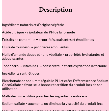
Description
Ingrédients naturels et d’origine végétale
Acide citrique = régulateur du PH de la formule
Extraits de camomille = propriétés apaisantes et émollientes
Huile de tournesol = propriétés émollientes
Huile d’amande douce et huile végétale = propriétés hydratantes et
adoucissantes
Tocophérol = vitamine E = conservateur et antioxydant de la formule
Ingrédients synthétiques
Bicarbonate de sodium = régule le PH et créer l’effervescence Sodium
CocoSulfate = favorise la bonne répartition du produit lors de son
utilisation
Maltodextrin = utilisé pour lier les ingrédients entre eux
Sodium sulfate = augmente ou diminue la viscosité du produit final
Sodium Bicarbonate, Citric Acid, Sodium Sulfate, Helianthus Annuus