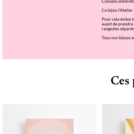
Conseils d’entret
Ce bijou l’Atelier
Pour cela évitez t
avant de prendre 
rangezles séparém
Tous nos bijoux s
Ces 