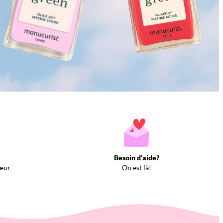
Besoin d’aide?
œur
On est là!