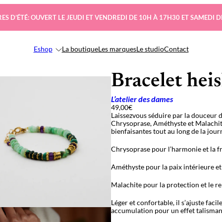
ES D’ÉTÉ: OUVERT LE JEUDI ET VENDREDI DE 10H À 17H30 ET SAMEDI D
Eshop
La boutique
Les marques
Le studio
Contact
Bracelet he
L’atelier des dames
49,00
€
Laissezvous séduire par la douceur d
Chrysoprase, Améthyste et Malachite,
bienfaisantes tout au long de la jour
Chrysoprase pour l’harmonie et la f
Améthyste pour la paix intérieure et 
Malachite pour la protection et le 
Léger et confortable, il s’ajuste faci
accumulation pour un effet talisma