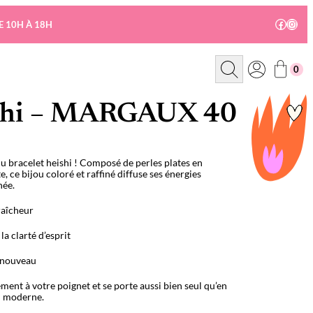
Facebo
Insta
E 10H À 18H
R
0
e
c
h
e
ishi – MARGAUX 40
r
c
h
e
u bracelet heishi ! Composé de perles plates en
 ce bijou coloré et raffiné diffuse ses énergies
née.
raîcheur
la clarté d’esprit
renouveau
lement à votre poignet et se porte aussi bien seul qu’en
n moderne.