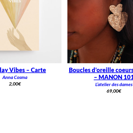
day Vibes – Carte
Boucles d’oreille coeur
– MANON 10
Anna Cosma
2,00
€
L’atelier des dames
69,00
€