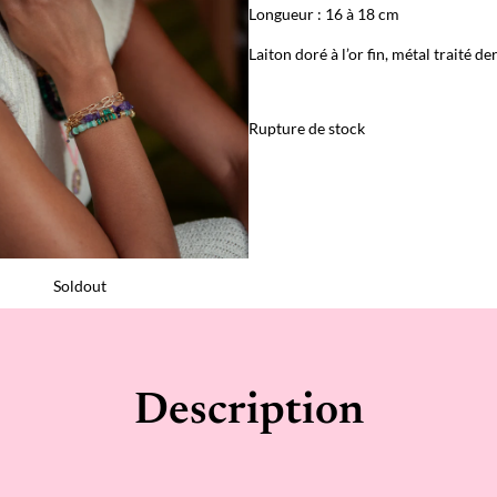
Longueur : 16 à 18 cm
Laiton doré à l’or fin, métal traité 
Rupture de stock
Soldout
Description