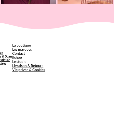
p
La boutique
é
Les marques
tre
Contact
e & Soins
Eshop
e plaisir
Le studio
oires
Livraison & Retours
Vie privée & Cookies