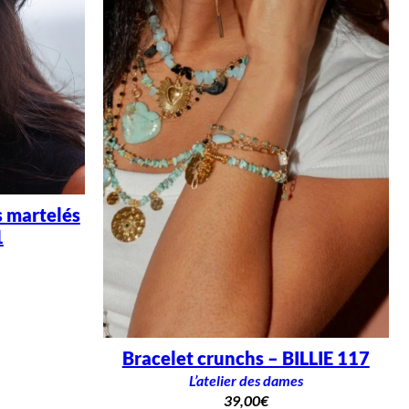
s martelés
1
Bracelet crunchs – BILLIE 117
L’atelier des dames
39,00
€