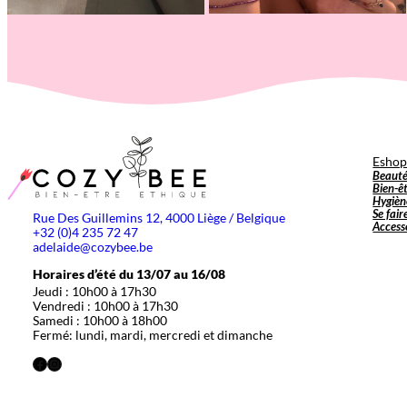
Esho
Beaut
Bien-ê
Hygièn
Se fair
Rue Des Guillemins 12, 4000 Liège / Belgique
Access
+32 (0)4 235 72 47
adelaide@cozybee.be
Horaires d’été du 13/07 au 16/08
Jeudi : 10h00 à 17h30
Vendredi : 10h00 à 17h30
Samedi : 10h00 à 18h00
Fermé: lundi, mardi, mercredi et dimanche
Facebook
Instagram