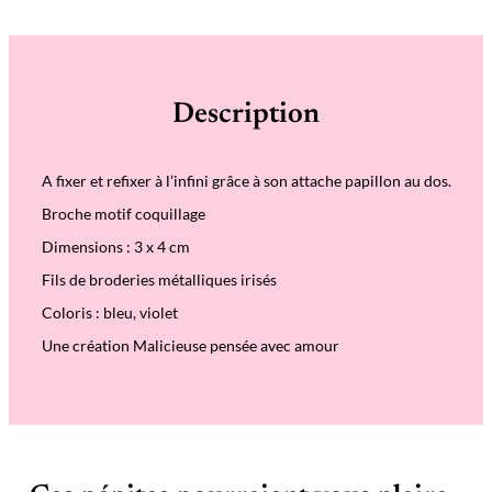
a
n
t
i
t
é
Description
d
e
B
r
A fixer et refixer à l’infini grâce à son attache papillon au dos.
o
c
Broche motif coquillage
h
e
Dimensions : 3 x 4 cm
C
o
Fils de broderies métalliques irisés
q
u
Coloris : bleu, violet
i
l
Une création Malicieuse pensée avec amour
l
a
g
e
I
r
i
s