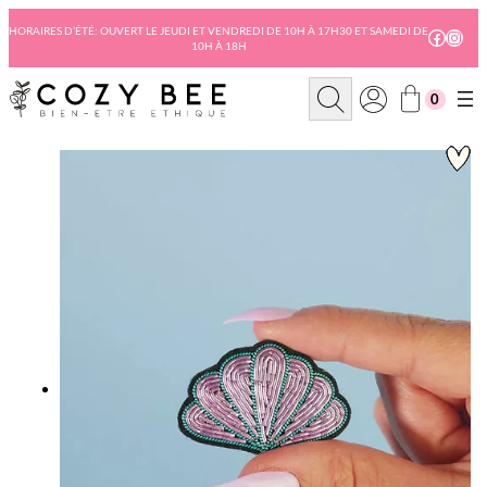
Aller
au
HORAIRES D’ÉTÉ: OUVERT LE JEUDI ET VENDREDI DE 10H À 17H30 ET SAMEDI DE
Facebo
Insta
10H À 18H
contenu
R
0
e
c
h
e
r
c
h
e