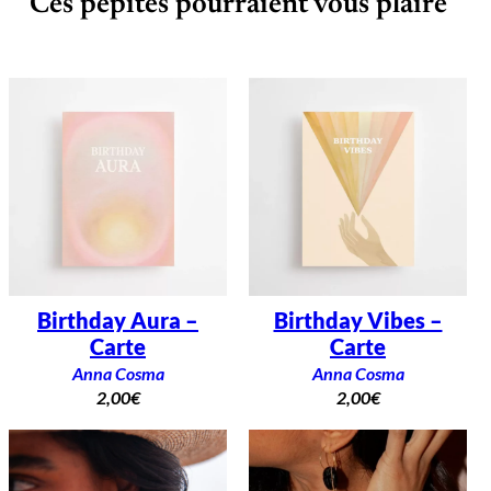
Ces pépites pourraient vous plaire
é
Birthday Aura –
Birthday Vibes –
Carte
Carte
Anna Cosma
Anna Cosma
2,00
€
2,00
€