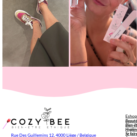
Esho
Beaut
Bien-ê
Hygièn
Se fair
Rue Des Guillemins 12, 4000 Liège / Belgique