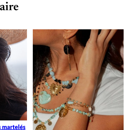
aire
s martelés