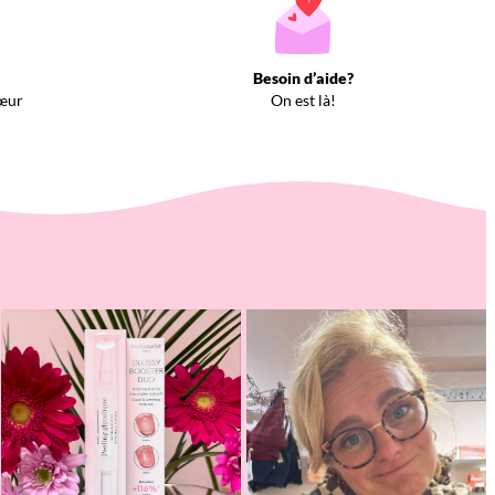
Besoin d’aide?
œur
On est là!