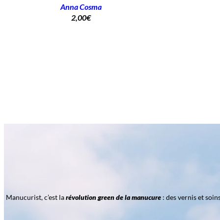
Anna Cosma
2,00
€
Manucurist, c’est la
révolution green de la manucure
: des vernis et soi