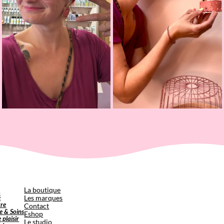
p
La boutique
é
Les marques
tre
Contact
e & Soins
Eshop
e plaisir
Le studio