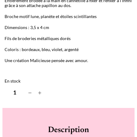
Entièrement brodée à la main en cannetille à fixer et refixer à l’infini
grâce à son attache papillon au dos.
Broche motif lune, planète et étoiles scintillantes
Dimensions : 3,5 x 4 cm
Fils de broderies métalliques dorés
Coloris : bordeaux, bleu, violet, argenté
Une création Malicieuse pensée avec amour.
En stock
q
−
+
u
a
n
t
i
t
é
Description
d
e