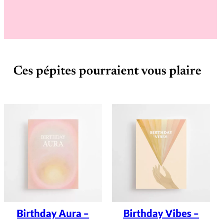
B
r
o
c
h
e
M
o
o
Ces pépites pourraient vous plaire
n
M
a
g
i
c
Birthday Aura –
Birthday Vibes –