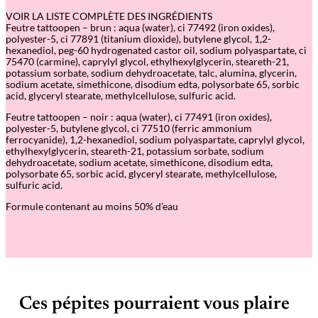
VOIR LA LISTE COMPLÈTE DES INGRÉDIENTS
Feutre tattoopen – brun : aqua (water), ci 77492 (iron oxides),
polyester-5, ci 77891 (titanium dioxide), butylene glycol, 1,2-
hexanediol, peg-60 hydrogenated castor oil, sodium polyaspartate, ci
75470 (carmine), caprylyl glycol, ethylhexylglycerin, steareth-21,
potassium sorbate, sodium dehydroacetate, talc, alumina, glycerin,
sodium acetate, simethicone, disodium edta, polysorbate 65, sorbic
acid, glyceryl stearate, methylcellulose, sulfuric acid.
Feutre tattoopen – noir : aqua (water), ci 77491 (iron oxides),
polyester-5, butylene glycol, ci 77510 (ferric ammonium
ferrocyanide), 1,2-hexanediol, sodium polyaspartate, caprylyl glycol,
ethylhexylglycerin, steareth-21, potassium sorbate, sodium
dehydroacetate, sodium acetate, simethicone, disodium edta,
polysorbate 65, sorbic acid, glyceryl stearate, methylcellulose,
sulfuric acid.
Formule contenant au moins 50% d’eau
Ces pépites pourraient vous plaire