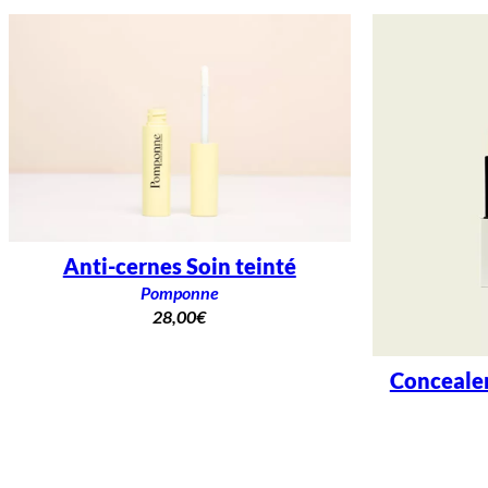
Anti-cernes Soin teinté
Pomponne
28,00
€
Concealer