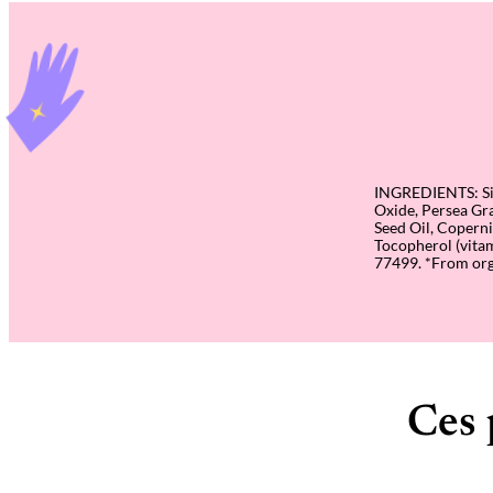
INGREDIENTS: Simm
Oxide, Persea Gra
Seed Oil, Coperni
Tocopherol (vitam
77499. *From orga
Ces 