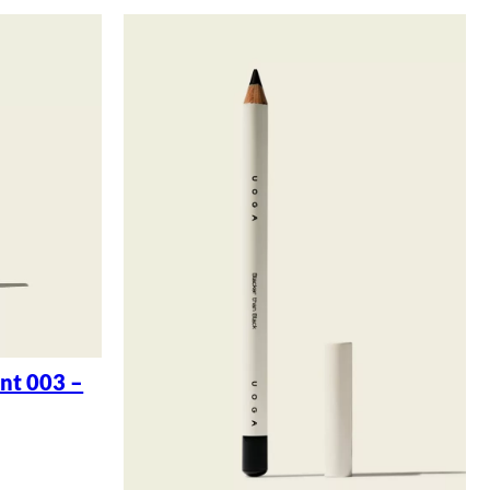
nt 003 –