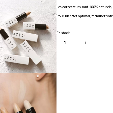
Les correcteurs sont 100% naturels,
Pour un effet optimal, terminez vot
En stock
q
−
+
u
a
n
t
i
t
é
d
e
C
o
n
c
e
a
l
e