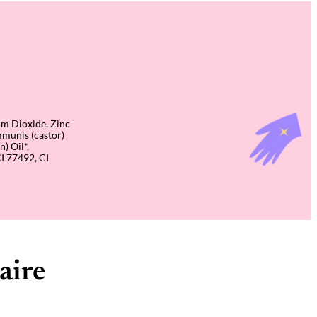
um Dioxide, Zinc
mmunis (castor)
) Oil*,
CI 77492, CI
aire