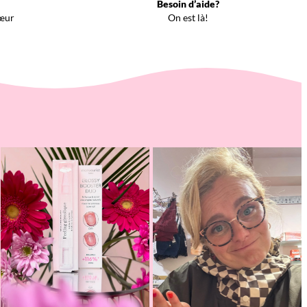
Besoin d’aide?
œur
On est là!