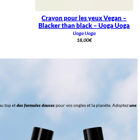
Crayon pour les yeux Vegan –
Blacker than black – Uoga Uoga
Uoga Uoga
18,00
€
au top et
des formules douces
pour vos ongles et la planète. Adoptez
une