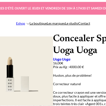
ES D’ÉTÉ: OUVERT LE JEUDI ET VENDREDI DE 10H À 17H30 ET SAMEDI D
Eshop
La boutique
Les marques
Le studio
Contact
Concealer Sp
Uoga Uoga
Uoga Uoga
16,00
€
Prix au Kg : 4000.00 €
Huston, plus de problème!
Correcteur naturel
Ce correcteur crayon est une versio
doux, plus facile à appliquer et offre
imperfections. Il est facile à appliq
trois teintes très clair «Agent 001»,