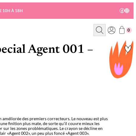
Facebo
Insta
E 10H À 18H
R
0
e
c
h
e
ecial Agent 001 –
r
c
h
e
n améliorée des premiers correcteurs. Le nouveau est plus
 une finition plus mate, de sorte qu’il couvre mieux les
uer sur les zones problématiques. Le crayon se décline en
 clair «Agent 002», un peu plus foncé «Agent 003».