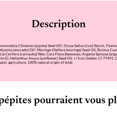
Description
ondsia Chinensis (jojoba) Seed Oil*, Oryza Sativa (rice) Starch, Titani
tissima (avocado) Oil*, Moringa Oleifera (moringa) Seed Oil, Ricinus Co
cia Cerifera (carnauba) Wax, Cera Flava (beeswax), Argania Spinosa (argan
in E), Helianthus Anuus (sunflower) Seed Oil, +/ Iron Oxides: CI 77491, 
nic agriculture. 100% natural origin of total.
pépites pourraient vous pl