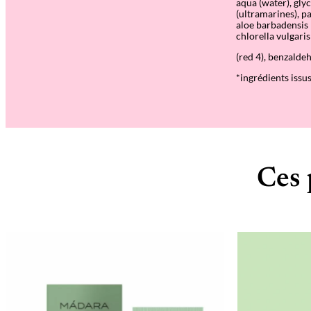
aqua (water), glyc
(ultramarines), p
aloe barbadensis 
chlorella vulgaris
(red 4), benzalde
*ingrédients issus
Ces 