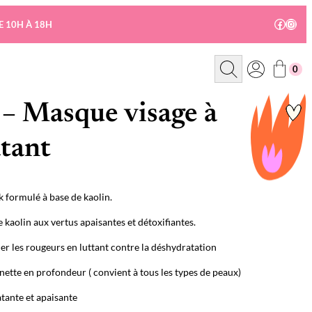
Facebo
Insta
E 10H À 18H
R
0
e
c
h
e
– Masque visage à
r
c
h
atant
e
 formulé à base de kaolin.
 kaolin aux vertus apaisantes et détoxifiantes.
uer les rougeurs en luttant contre la déshydratation
ette en profondeur ( convient à tous les types de peaux)
tante et apaisante