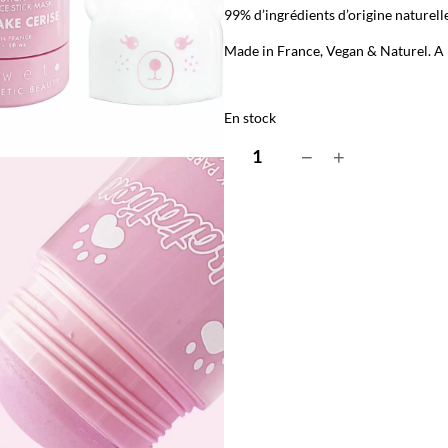
99% d’ingrédients d’origine naturell
Made in France, Vegan & Naturel. A 
En stock
q
−
+
u
a
n
t
i
t
é
d
e
D
r
e
a
m
S
t
i
c