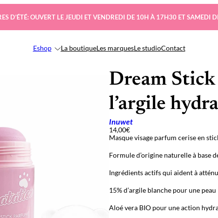
ES D’ÉTÉ: OUVERT LE JEUDI ET VENDREDI DE 10H À 17H30 ET SAMEDI D
Eshop
La boutique
Les marques
Le studio
Contact
Dream Stick 
l’argile hydr
Inuwet
14,00
€
Masque visage parfum cerise en stick
Formule d’origine naturelle à base de
Ingrédients actifs qui aident à attén
15% d’argile blanche pour une peau n
Aloé vera BIO pour une action hydra