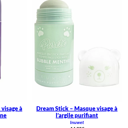
visage à
Dream Stick – Masque visage à
ine
l’argile purifiant
Inuwet