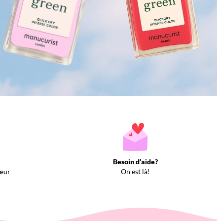
Besoin d’aide?
œur
On est là!