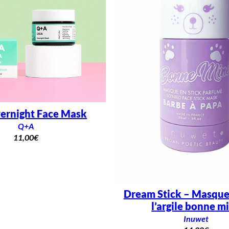
vernight Face Mask
Q+A
11,00
€
Dream Stick – Masque 
l’argile bonne m
Inuwet