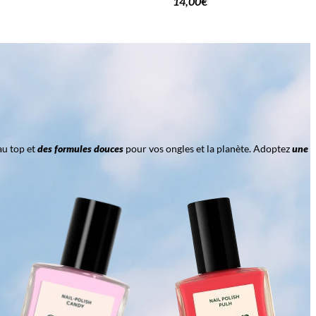
14,00
€
au top et
des formules douces
pour vos ongles et la planète. Adoptez
une