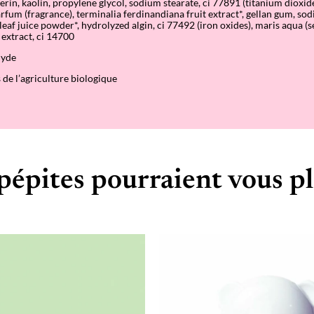
erin, kaolin, propylene glycol, sodium stearate, ci 77891 (titanium dioxid
arfum (fragrance), terminalia ferdinandiana fruit extract*, gellan gum, so
leaf juice powder*, hydrolyzed algin, ci 77492 (iron oxides), maris aqua (s
 extract, ci 14700
hyde
 de l’agriculture biologique
pépites pourraient vous pl