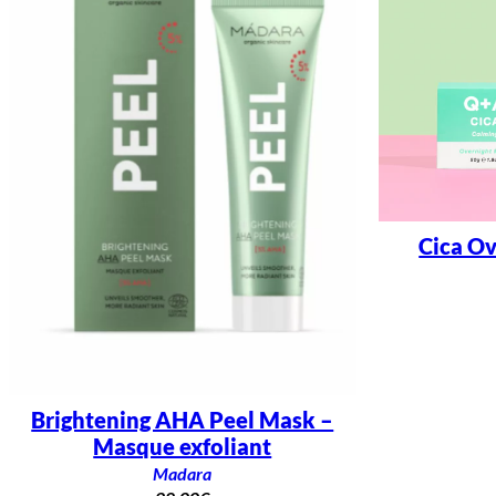
Cica O
Brightening AHA Peel Mask –
Masque exfoliant
Madara