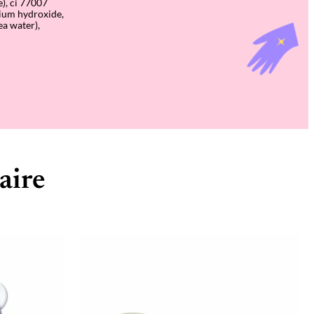
e), ci 77007
dium hydroxide,
ea water),
aire