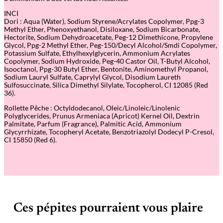
INCI
Dori : Aqua (Water), Sodium Styrene/Acrylates Copolymer, Ppg-3
Methyl Ether, Phenoxyethanol, Disiloxane, Sodium Bicarbonate,
Hectorite, Sodium Dehydroacetate, Peg-12 Dimethicone, Propylene
Glycol, Ppg-2 Methyl Ether, Peg-150/Decyl Alcohol/Smdi Copolymer,
Potassium Sulfate, Ethylhexylglycerin, Ammonium Acrylates
Copolymer, Sodium Hydroxide, Peg-40 Castor Oil, T-Butyl Alcohol,
Isooctanol, Ppg-30 Butyl Ether, Bentonite, Aminomethyl Propanol,
Sodium Lauryl Sulfate, Caprylyl Glycol, Disodium Laureth
Sulfosuccinate, Silica Dimethyl Silylate, Tocopherol, CI 12085 (Red
36).
Rollette Pêche : Octyldodecanol, Oleic/Linoleic/Linolenic
Polyglycerides, Prunus Armeniaca (Apricot) Kernel Oil, Dextrin
Palmitate, Parfum (Fragrance), Palmitic Acid, Ammonium
Glycyrrhizate, Tocopheryl Acetate, Benzotriazolyl Dodecyl P-Cresol,
CI 15850 (Red 6).
Ces pépites pourraient vous plaire