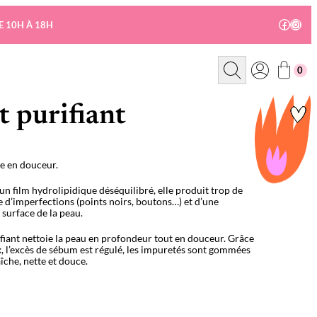
Facebo
Insta
E 10H À 18H
R
0
e
c
h
e
t purifiant
r
c
h
e
ie en douceur.
n film hydrolipidique déséquilibré, elle produit trop de
ne d’imperfections (points noirs, boutons…) et d’une
 surface de la peau.
fiant nettoie la peau en profondeur tout en douceur. Grâce
, l’excès de sébum est régulé, les impuretés sont gommées
aîche, nette et douce.