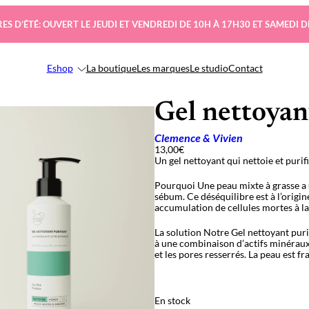
ES D’ÉTÉ: OUVERT LE JEUDI ET VENDREDI DE 10H À 17H30 ET SAMEDI D
Eshop
La boutique
Les marques
Le studio
Contact
Gel nettoyan
Clemence & Vivien
13,00
€
Un gel nettoyant qui nettoie et purif
Pourquoi Une peau mixte à grasse a u
sébum. Ce déséquilibre est à l’origi
accumulation de cellules mortes à la
La solution Notre Gel nettoyant puri
à une combinaison d’actifs minéraux
et les pores resserrés. La peau est fr
En stock