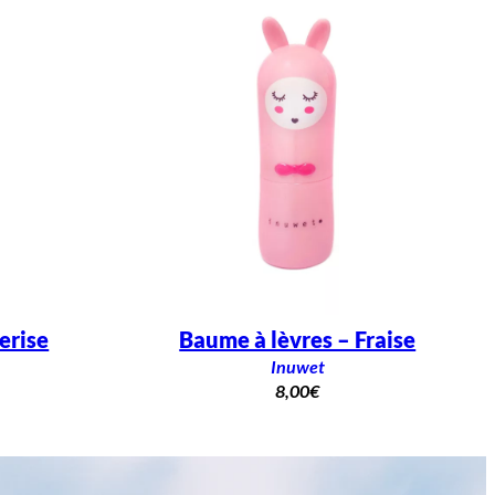
erise
Baume à lèvres – Fraise
Inuwet
8,00
€