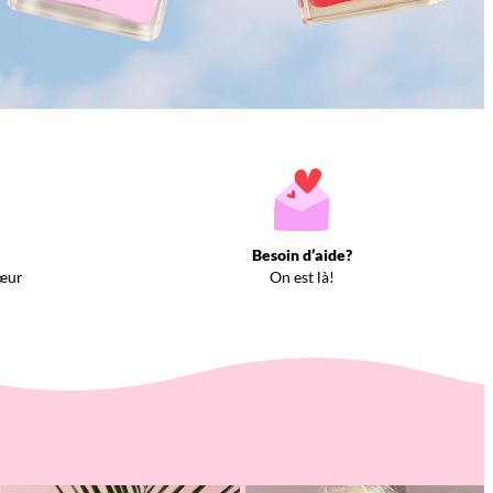
Besoin d’aide?
œur
On est là!