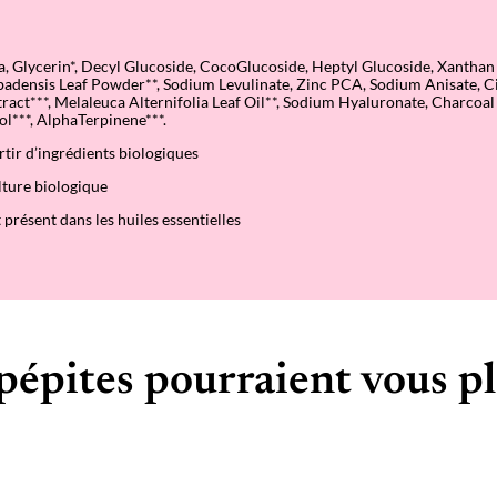
ua, Glycerin*, Decyl Glucoside, CocoGlucoside, Heptyl Glucoside, Xanth
badensis Leaf Powder**, Sodium Levulinate, Zinc PCA, Sodium Anisate, Ci
ract***, Melaleuca Alternifolia Leaf Oil**, Sodium Hyaluronate, Charcoal
ol***, AlphaTerpinene***.
rtir d’ingrédients biologiques
ulture biologique
 présent dans les huiles essentielles
pépites pourraient vous pl