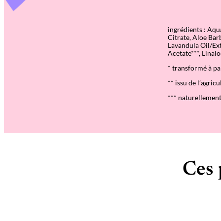
ingrédients : Aq
Citrate, Aloe Bar
Lavandula Oil/Ext
Acetate***, Linalo
* transformé à pa
** issu de l’agric
*** naturellement
Ces 