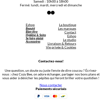
Samedi : 10h00 à 18h00
Fermé: lundi, mardi, mercredi et dimanche
Facebook
Instagram
Eshop
La boutique
Beauté
Les marques
Bien-être
Contact
Hygiène & Soins
Eshop
Se faire plaisir
Le studio
Accessoires
Livraison & Retours
Vie privée & Cookies
Contactez-nous!
Une question, un doute ou juste l’envie de dire coucou ? Écrivez-
nous : chez Cozy Bee, on adore échanger, partager nos bons plans et
vous aider à dénicher les pépites qui feront briller votre quotidien !
Nous contacter
Paiements sécurisés