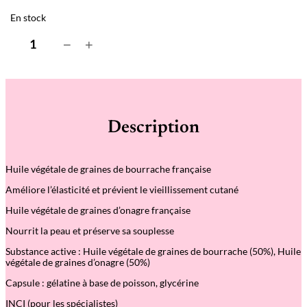
En stock
q
−
+
u
a
n
t
i
t
é
Description
d
e
G
e
Huile végétale de graines de bourrache française
l
u
Améliore l’élasticité et prévient le vieillissement cutané
l
e
Huile végétale de graines d’onagre française
s
O
Nourrit la peau et préserve sa souplesse
n
a
Substance active : Huile végétale de graines de bourrache (50%), Huile
g
végétale de graines d’onagre (50%)
r
e
Capsule : gélatine à base de poisson, glycérine
&
B
INCI (pour les spécialistes)