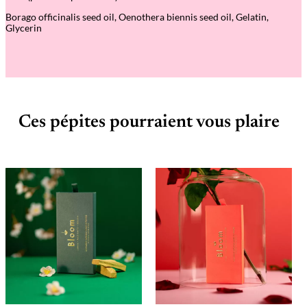
o
Borago officinalis seed oil, Oenothera biennis seed oil, Gelatin,
u
Glycerin
r
r
a
c
h
e
–
N
o
Ces pépites pourraient vous plaire
u
r
r
i
s
s
a
n
t
e
&
r
é
g
é
n
é