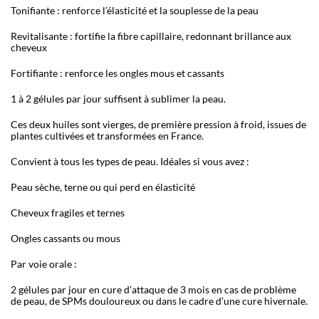
Tonifiante : renforce l
’
élasticité et la souplesse de la peau
Revitalisante : fortifie la fibre capillaire, redonnant brillance aux
cheveux
Fortifiante : renforce les ongles mous et cassants
1 à 2 gélules par jour suffisent à sublimer la peau.
Ces deux huiles sont vierges, de première pression à froid, issues de
plantes cultivées et transformées en France.
Convient à tous les types de peau. Idéales si vous avez :
Peau sèche, terne ou qui perd en élasticité
Cheveux fragiles et ternes
Ongles cassants ou mous
Par voie orale :
2 gélules par jour en cure d
’
attaque de 3 mois en cas de problème
de peau, de SPMs douloureux ou dans le cadre d
’
une cure hivernale.