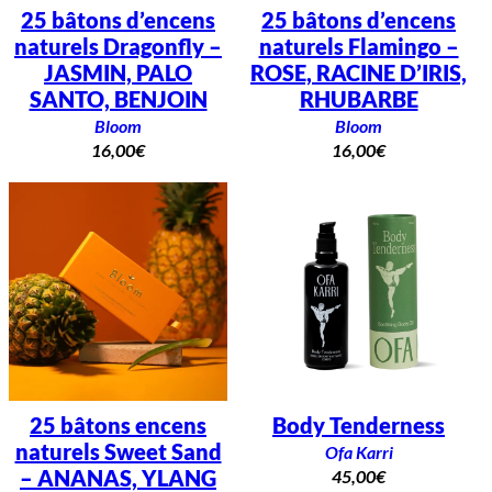
r
25 bâtons d’encens
25 bâtons d’encens
a
naturels Dragonfly –
naturels Flamingo –
n
t
JASMIN, PALO
ROSE, RACINE D’IRIS,
e
SANTO, BENJOIN
RHUBARBE
Bloom
Bloom
16,00
€
16,00
€
25 bâtons encens
Body Tenderness
naturels Sweet Sand
Ofa Karri
– ANANAS, YLANG
45,00
€