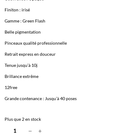
Finiton : irisé
Gamme : Green Flash
Belle pigmentation
Pinceaux qualité professionnelle
Retrait express en douceur
Tenue jusqu’à 10j
Brillance extrême
12free
Grande contenance : Jusqu’à 40 poses
Plus que 2 en stock
q
−
+
u