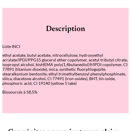
a
n
t
i
t
é
Description
d
e
G
o
Liste INCI
l
d
ethyl acetate, butyl acetate, nitrocellulose, hydroxyethyl
S
acrylate/IPDI/PPG15 glyceryl ether copolymer, acetyl tributyl citrate,
a
isopropyl alcohol, bisHEMA poly(1,4butanediol)9/IPDI copolymer, CI
n
77891 (titanium dioxide), mica, synthetic fluorphlogopite,
d
stearalkonium bentonite, ethyl trimethylbenzoyl phenylphosphinate,
–
silica, diacetone alcohol, CI 77491 (iron oxides), BHT, tin oxide,
V
phosphoric acid, CI 19140 (yellow 5 lake)
e
r
Biosourcés à 58,5%
n
i
s
G
r
e
e
n