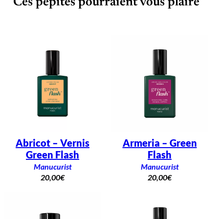
Ces pépites pourraient vous plaire
F
l
a
s
h
Abricot – Vernis
Armeria – Green
Green Flash
Flash
Manucurist
Manucurist
20,00
€
20,00
€