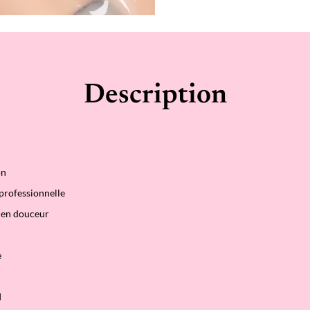
Description
on
professionnelle
& en douceur
e
I