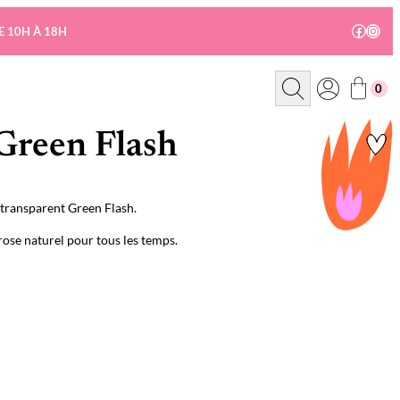
Facebo
Insta
E 10H À 18H
R
0
e
c
h
e
Green Flash
r
c
h
e
transparent Green Flash.
 rose naturel pour tous les temps.