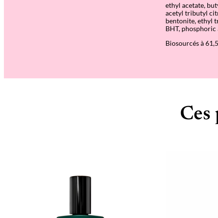
ethyl acetate, bu
acetyl tributyl c
bentonite, ethyl 
BHT, phosphoric a
Biosourcés à 61,
Ces 