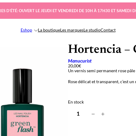
ES D’ÉTÉ: OUVERT LE JEUDI ET VENDREDI DE 10H À 17H30 ET SAMEDI D
Eshop
La boutique
Les marques
Le studio
Contact
Hortencia – 
Manucurist
20,00
€
Un vernis semi permanent rose pâle 
Rose délicat et transparent, c’est un
En stock
q
−
+
u
a
n
t
i