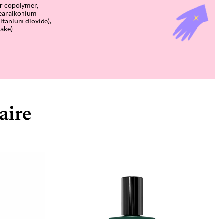
er copolymer,
stearalkonium
titanium dioxide),
lake)
aire