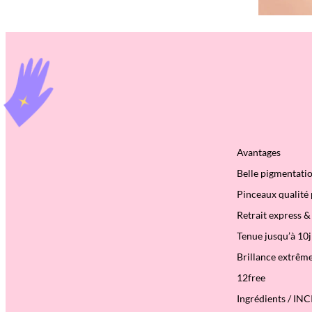
Avantages
Belle pigmentati
Pinceaux qualité 
Retrait express 
Tenue jusqu’à 10j
Brillance extrêm
12free
Ingrédients / INC