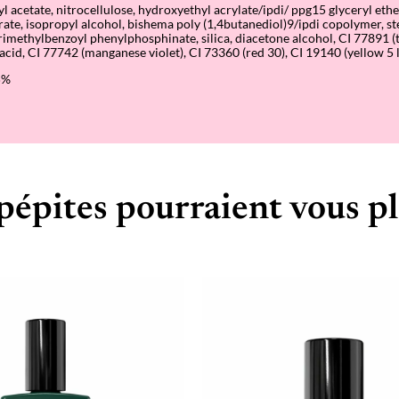
tyl acetate, nitrocellulose, hydroxyethyl acrylate/ipdi/ ppg15 glyceryl eth
itrate, isopropyl alcohol, bishema poly (1,4butanediol)9/ipdi copolymer, 
trimethylbenzoyl phenylphosphinate, silica, diacetone alcohol, CI 77891 (
cid, CI 77742 (manganese violet), CI 73360 (red 30), CI 19140 (yellow 5 
5%
pépites pourraient vous pl