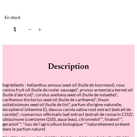
En stock
q
−
+
u
a
n
t
i
t
é
Description
d
e
H
u
Ingrédients :
helianthus annuus seed oil (huile de tournesol), rosa
i
canina fruit oil (huile de rosier sauvage)*, prunus armeniaca kernel oil
l
(huile d’abricot)*, corylus avellana seed oil (huile de noisette)*,
e
carthamus tinctorius seed oil (huile de carthame)*, linum
d
usitatissimum seed oil (huile de lin)*, parfum d’origine naturelle,
e
tocopherol (vitamine E), daucus carota sativa root extract (extrait de
s
carotte)*, rosmarinus officinalis leaf extract (extrait de romarin CO2)*,
o
ubiquinone (coenzyme Q10), aqua (eau), citronnelol**, linalool**,
i
geraniol**. *issu de l’agriculture biologique **naturellement présent
n
dans le parfum naturel
–
A