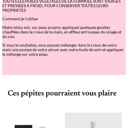
TOUTES LES HUILES VEGETALES DE LA FORMULE SONT VIERGES
n
ET PRESSEES A FROID, POUR CONSERVER TOUTES LEURS
t
PROPRIETES
i
o
Comment je l’utilise
x
y
Matin et/ou soir, sur peau propre, appliquez quelques gouttes
d
chauffées dans le creux de la main, en effleurant la peau du visage et
a
du cou.
n
t
Si vous le souhaitez, vous pouvez mélanger dans le creux de votre
e
main une pompe de votre sérum avec votre huile de soin et appliquer
le mélange sur votre peau.
Ces pépites pourraient vous plaire