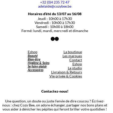
+32 (0)4 235 72 47
adelaide@cozybee.be
Horaires d’été du 13/07 au 16/08
Jeudi : 10h00 à 17h30
Vendredi : 10h00 à 17h30
Samedi : 10h00 à 18h00
Fermé: lundi, mardi, mercredi et dimanche
Facebook
Instagram
Eshop
La boutique
Beauté
Les marques
Bien-être
Contact
Hygiène & Soins
Eshop
Se faire plaisir
Le studio
Accessoires
Livraison & Retours
Vie privée & Cookies
Contactez-nous!
Une question, un doute ou juste l’envie de dire coucou ? Écrivez-
nous : chez Cozy Bee, on adore échanger, partager nos bons plans et
vous aider à dénicher les pépites qui feront briller votre quotidien !