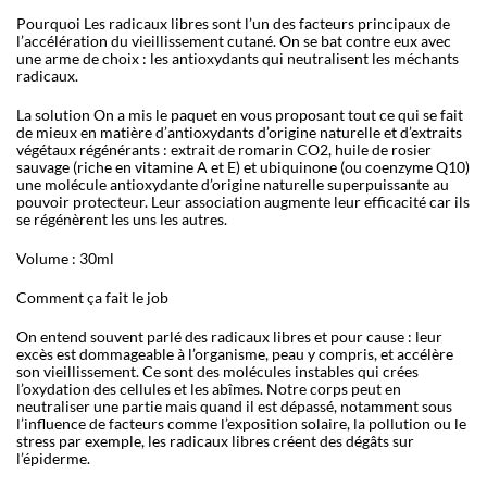
Pourquoi Les radicaux libres sont l’un des facteurs principaux de
l’accélération du vieillissement cutané. On se bat contre eux avec
une arme de choix : les antioxydants qui neutralisent les méchants
radicaux.
La solution On a mis le paquet en vous proposant tout ce qui se fait
de mieux en matière d’antioxydants d’origine naturelle et d’extraits
végétaux régénérants : extrait de romarin CO2, huile de rosier
sauvage (riche en vitamine A et E) et ubiquinone (ou coenzyme Q10)
une molécule antioxydante d’origine naturelle superpuissante au
pouvoir protecteur. Leur association augmente leur efficacité car ils
se régénèrent les uns les autres.
Volume : 30ml
Comment ça fait le job
On entend souvent parlé des radicaux libres et pour cause : leur
excès est dommageable à l’organisme, peau y compris, et accélère
son vieillissement. Ce sont des molécules instables qui crées
l’oxydation des cellules et les abîmes. Notre corps peut en
neutraliser une partie mais quand il est dépassé, notamment sous
l’influence de facteurs comme l’exposition solaire, la pollution ou le
stress par exemple, les radicaux libres créent des dégâts sur
l’épiderme.