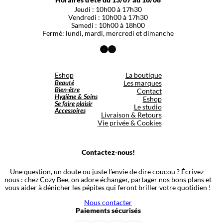
Jeudi : 10h00 à 17h30
Vendredi : 10h00 à 17h30
Samedi : 10h00 à 18h00
Fermé: lundi, mardi, mercredi et dimanche
Facebook
Instagram
Eshop
La boutique
Beauté
Les marques
Bien-être
Contact
Hygiène & Soins
Eshop
Se faire plaisir
Le studio
Accessoires
Livraison & Retours
Vie privée & Cookies
Contactez-nous!
Une question, un doute ou juste l’envie de dire coucou ? Écrivez-
nous : chez Cozy Bee, on adore échanger, partager nos bons plans et
vous aider à dénicher les pépites qui feront briller votre quotidien !
Nous contacter
Paiements sécurisés