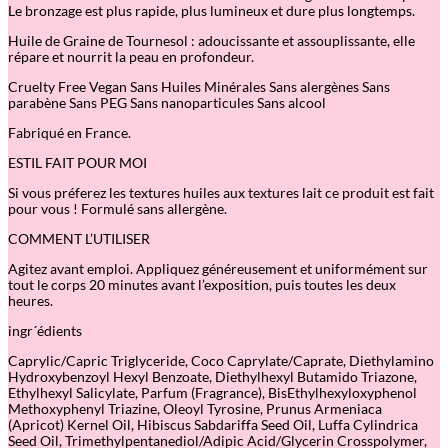
Le bronzage est plus rapide, plus lumineux et dure plus longtemps.
Huile de Graine de Tournesol : adoucissante et assouplissante, elle
répare et nourrit la peau en profondeur.
Cruelty Free Vegan Sans Huiles Minérales Sans alergènes Sans
parabène Sans PEG Sans nanoparticules Sans alcool
Fabriqué en France.
ESTIL FAIT POUR MOI
Si vous préferez les textures huiles aux textures lait ce produit est fait
pour vous ! Formulé sans allergène.
COMMENT L’UTILISER
Agitez avant emploi. Appliquez généreusement et uniformément sur
tout le corps 20 minutes avant l’exposition, puis toutes les deux
heures.
ingr´édients
Caprylic/Capric Triglyceride, Coco Caprylate/Caprate, Diethylamino
Hydroxybenzoyl Hexyl Benzoate, Diethylhexyl Butamido Triazone,
Ethylhexyl Salicylate, Parfum (Fragrance), BisEthylhexyloxyphenol
Methoxyphenyl Triazine, Oleoyl Tyrosine, Prunus Armeniaca
(Apricot) Kernel Oil, Hibiscus Sabdariffa Seed Oil, Luffa Cylindrica
Seed Oil, Trimethylpentanediol/Adipic Acid/Glycerin Crosspolymer,