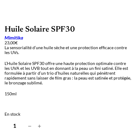
Huile Solaire SPF30
Mimitika
23,00
€
La sensorialité d’une huile sèche et une protection efficace contre
les UVs.
L’Huile Solaire SPF30 offre une haute protection optimale contre
les UVA et les UVB tout en donnant à la peau un fini satiné. Elle est
formulée à partir d’un trio d’huiles naturelles qui pénètrent
rapidement sans laisser de film gras : la peau est satinée et protégée,
le bronzage sublimé.
150ml
En stock
q
−
+
u
a