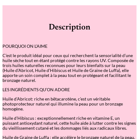
n
t
i
t
é
Description
d
e
H
u
POURQUOI ON L’AIME
i
l
C’est le produit idéal pour ceux qui recherchent la sensorialité d’une
e
huile sèche tout en étant protégé contre les rayons UV. Composée de
S
trois huiles naturelles reconnues pour leurs bienfaits sur la peau
o
(Huile d’Abricot, Huile d’Hibiscus et Huile de Graine de Luffa), elle
l
apporte un soin complet à la peau tout en protégeant et facilitant le
a
bronzage naturel.
i
r
LES INGRÉDIENTS QU’ON ADORE
e
S
Huile d’Abricot: riche en bêtacarotène, c’est un véritable
P
photoprotecteur naturel qui illumine la peau pour un bronzage
F
homogène.
3
0
Huile d’Hibiscus : exceptionnellement riche en vitamine E, un
puissant antioxydant naturel, cette huile aide à lutter contre les signes
du vieillissement cutané et les dommages liés aux radicaux libres.
Huile de Graine de Luffa : elle accélère le bronzage naturel de la peau.