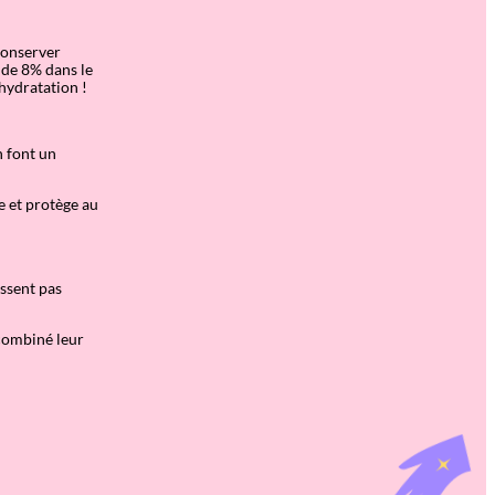
conserver
r de 8% dans le
hydratation !
n font un
e et protège au
issent pas
 combiné leur