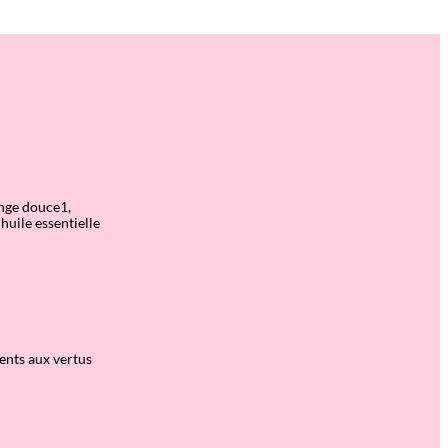
ange douce1,
huile essentielle
ients aux vertus