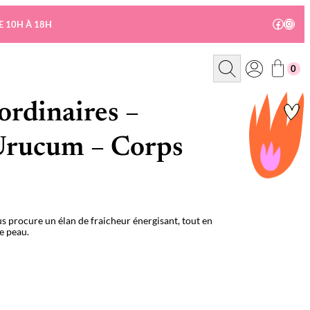
Facebo
Insta
E 10H À 18H
R
0
e
c
h
e
ordinaires –
r
c
h
Urucum – Corps
e
ocure un élan de fraicheur énergisant, tout en
e peau.