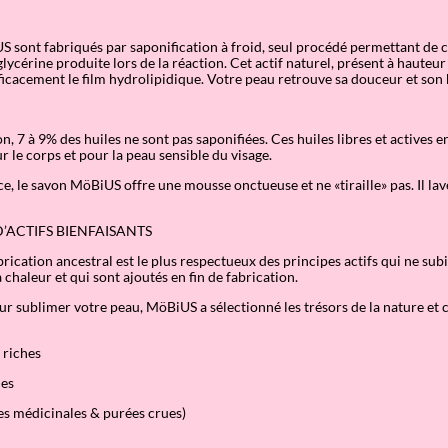
 sont fabriqués par saponification à froid, seul procédé permettant de 
lycérine produite lors de la réaction. Cet actif naturel, présent à hauteu
ficacement le film hydrolipidique. Votre peau retrouve sa douceur et son 
, 7 à 9% des huiles ne sont pas saponifiées. Ces huiles libres et actives e
r le corps et pour la peau sensible du visage.
ce, le savon MöBiUS offre une mousse onctueuse et ne «tiraille» pas. Il lav
’ACTIFS BIENFAISANTS
rication ancestral est le plus respectueux des principes actifs qui ne sub
a chaleur et qui sont ajoutés en fin de fabrication.
our sublimer votre peau, MöBiUS a sélectionné les trésors de la nature et
 riches
les
es médicinales & purées crues)