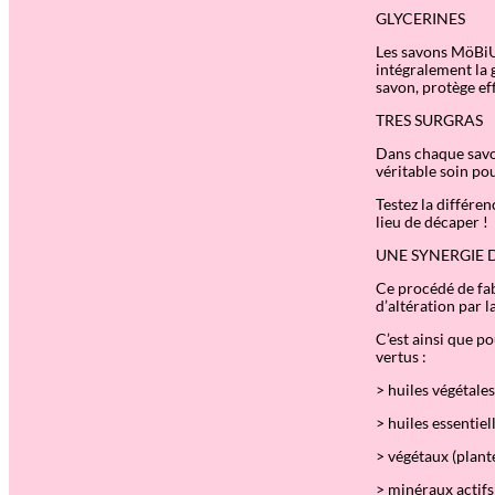
GLYCERINES
Les savons MöBiUS
intégralement la g
savon, protège ef
TRES SURGRAS
Dans chaque savon
véritable soin pou
Testez la différen
lieu de décaper !
UNE SYNERGIE D
Ce procédé de fab
d’altération par l
C’est ainsi que p
vertus :
> huiles végétales
> huiles essentiel
> végétaux (plant
> minéraux actifs