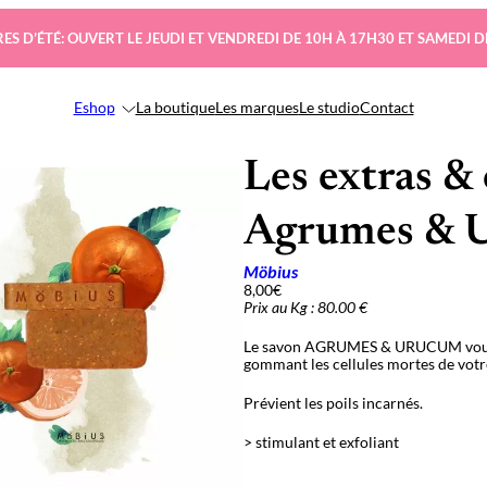
ES D’ÉTÉ: OUVERT LE JEUDI ET VENDREDI DE 10H À 17H30 ET SAMEDI D
Eshop
La boutique
Les marques
Le studio
Contact
Les extras & 
Agrumes & 
Möbius
8,00
€
Prix au Kg : 80.00 €
Le savon AGRUMES & URUCUM vous pr
gommant les cellules mortes de votr
Prévient les poils incarnés.
> stimulant et exfoliant