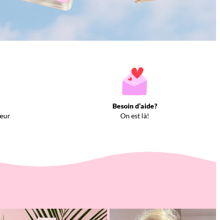
Besoin d’aide?
œur
On est là!