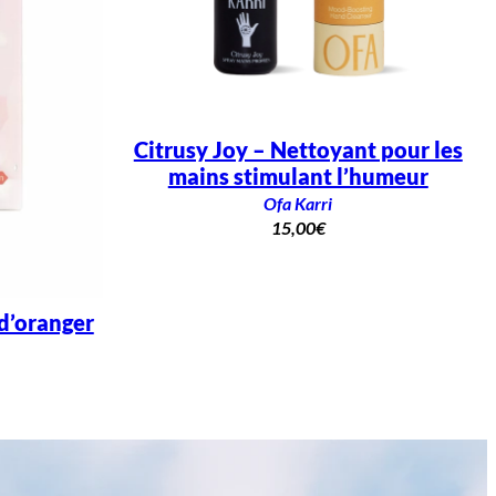
Citrusy Joy – Nettoyant pour les
mains stimulant l’humeur
Ofa Karri
15,00
€
d’oranger