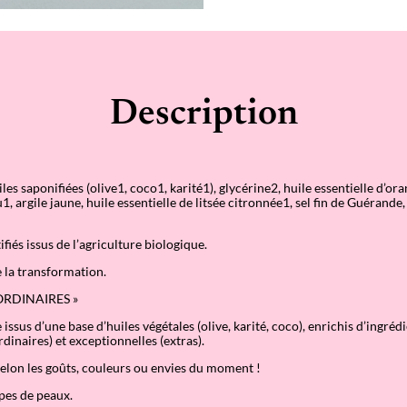
a
i
r
e
s
–
A
Description
g
r
u
m
e
s
es saponifiées (olive1, coco1, karité1), glycérine2, huile essentielle d’or
&
 argile jaune, huile essentielle de litsée citronnée1, sel fin de Guérande, 
U
r
u
ifiés issus de l’agriculture biologique.
c
u
e la transformation.
m
–
ORDINAIRES »
C
ssus d’une base d’huiles végétales (olive, karité, coco), enrichis d’ingréd
o
rdinaires) et exceptionnelles (extras).
r
p
selon les goûts, couleurs ou envies du moment !
s
pes de peaux.