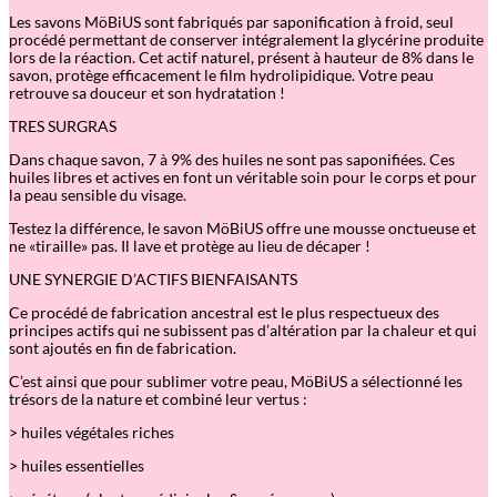
s
Les savons MöBiUS sont fabriqués par saponification à froid, seul
e
procédé permettant de conserver intégralement la glycérine produite
n
lors de la réaction. Cet actif naturel, présent à hauteur de 8% dans le
r
savon, protège efficacement le film hydrolipidique. Votre peau
o
retrouve sa douceur et son hydratation !
r
i
TRES SURGRAS
e
l
Dans chaque savon, 7 à 9% des huiles ne sont pas saponifiées. Ces
s
huiles libres et actives en font un véritable soin pour le corps et pour
S
la peau sensible du visage.
e
Testez la différence, le savon MöBiUS offre une mousse onctueuse et
c
ne «tiraille» pas. Il lave et protège au lieu de décaper !
r
e
UNE SYNERGIE D’ACTIFS BIENFAISANTS
t
d
Ce procédé de fabrication ancestral est le plus respectueux des
’
principes actifs qui ne subissent pas d’altération par la chaleur et qui
A
sont ajoutés en fin de fabrication.
l
e
C’est ainsi que pour sublimer votre peau, MöBiUS a sélectionné les
p
trésors de la nature et combiné leur vertus :
–
V
> huiles végétales riches
i
s
> huiles essentielles
a
g