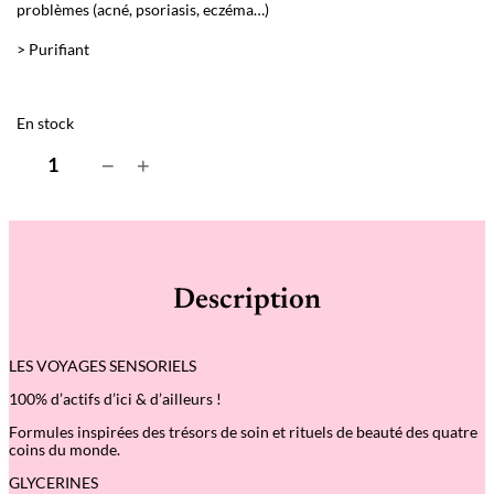
problèmes (acné, psoriasis, eczéma…)
> Purifiant
En stock
q
−
+
u
a
n
t
i
t
é
Description
d
e
L
e
LES VOYAGES SENSORIELS
s
v
100% d’actifs d’ici & d’ailleurs !
o
y
Formules inspirées des trésors de soin et rituels de beauté des quatre
a
coins du monde.
g
e
GLYCERINES
s