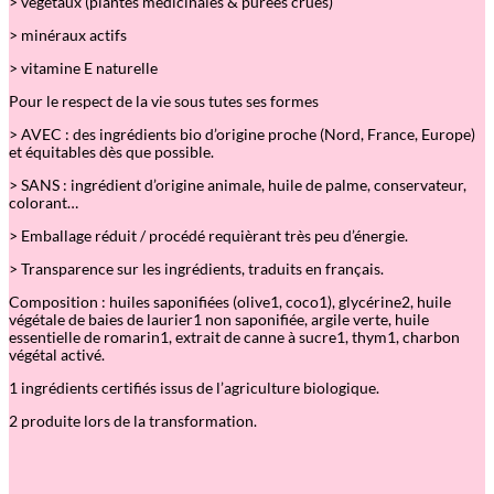
> végétaux (plantes médicinales & purées crues)
e
&
> minéraux actifs
C
> vitamine E naturelle
o
r
Pour le respect de la vie sous tutes ses formes
p
s
> AVEC : des ingrédients bio d’origine proche (Nord, France, Europe)
et équitables dès que possible.
> SANS : ingrédient d’origine animale, huile de palme, conservateur,
colorant…
> Emballage réduit / procédé requièrant très peu d’énergie.
> Transparence sur les ingrédients, traduits en français.
Composition : huiles saponifiées (olive1, coco1), glycérine2, huile
végétale de baies de laurier1 non saponifiée, argile verte, huile
essentielle de romarin1, extrait de canne à sucre1, thym1, charbon
végétal activé.
1 ingrédients certifiés issus de l’agriculture biologique.
2 produite lors de la transformation.