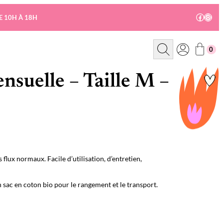
Facebo
Insta
E 10H À 18H
R
0
e
c
h
e
suelle – Taille M –
r
c
h
e
lux normaux. Facile d’utilisation, d’entretien,
n sac en coton bio pour le rangement et le transport.