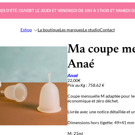
ES D’ÉTÉ: OUVERT LE JEUDI ET VENDREDI DE 10H À 17H30 ET SAMEDI D
Eshop
La boutique
Les marques
Le studio
Contact
Ma coupe men
Anaé
Anaé
22,00
€
Prix au Kg : 758.62 €
Coupe mensuelle M adaptée pour les f
économique et zéro déchet.
Livrée avec une notice détaillée et u
Dimensions hors tigette: 49×41 mm
M: 21ml