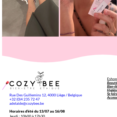
Esho
Beaut
Bien-ê
Hygièn
Se fair
Rue Des Guillemins 12, 4000 Liège / Belgique
Access
+32 (0)4 235 72 47
adelaide@cozybee.be
Horaires d’été du 13/07 au 16/08
Jeudi : 10h00 à 17h30