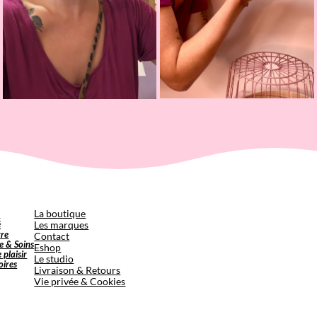
p
La boutique
é
Les marques
tre
Contact
e & Soins
Eshop
e plaisir
Le studio
oires
Livraison & Retours
Vie privée & Cookies