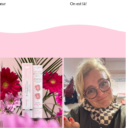
œur
On est là!