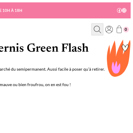
Facebo
Insta
E 10H À 18H
R
0
e
c
h
e
ernis Green Flash
r
c
h
e
arché du semipermanent. Aussi facile à poser qu’à retirer.
imauve ou bien froufrou, on en est fou !