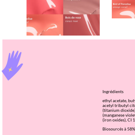
Ingrédients
ethyl acetate, bu
acetyl tributyl c
(titanium dioxide
(manganese violet
(iron oxides), CI 
Biosourcés à 58