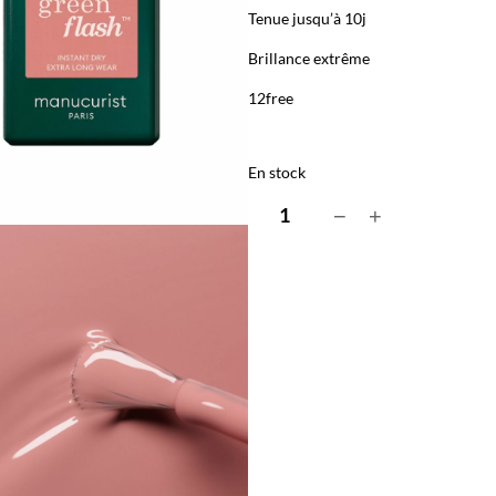
Tenue jusqu’à 10j
Brillance extrême
12free
En stock
q
−
+
u
a
n
t
i
t
é
d
e
O
l
d
R
o
s
e