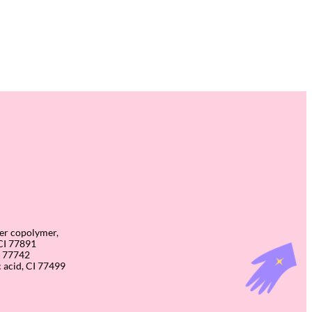
her copolymer,
 CI 77891
I 77742
c acid, CI 77499