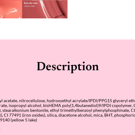
Description
tyl acetate, nitrocellulose, hydroxyethyl acrylate/IPDI/PPG15 glyceryl et
itrate, isopropyl alcohol, bisHEMA poly(1,4butanediol)9/IPDI copolymer,
), stearalkonium bentonite, ethyl trimethylbenzoyl phenylphosphinate, C
), CI 77491 (iron oxides), silica, diacetone alcohol, mica, BHT, phosphori
19140 (yellow 5 lake)
%