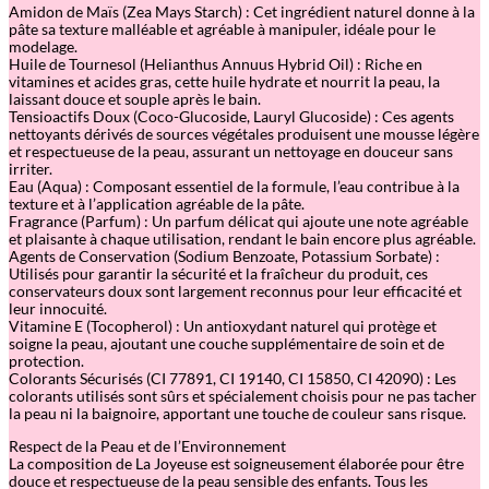
Amidon de Maïs (Zea Mays Starch) : Cet ingrédient naturel donne à la
pâte sa texture malléable et agréable à manipuler, idéale pour le
modelage.
Huile de Tournesol (Helianthus Annuus Hybrid Oil) : Riche en
vitamines et acides gras, cette huile hydrate et nourrit la peau, la
laissant douce et souple après le bain.
Tensioactifs Doux (Coco-Glucoside, Lauryl Glucoside) : Ces agents
nettoyants dérivés de sources végétales produisent une mousse légère
et respectueuse de la peau, assurant un nettoyage en douceur sans
irriter.
Eau (Aqua) : Composant essentiel de la formule, l’eau contribue à la
texture et à l’application agréable de la pâte.
Fragrance (Parfum) : Un parfum délicat qui ajoute une note agréable
et plaisante à chaque utilisation, rendant le bain encore plus agréable.
Agents de Conservation (Sodium Benzoate, Potassium Sorbate) :
Utilisés pour garantir la sécurité et la fraîcheur du produit, ces
conservateurs doux sont largement reconnus pour leur efficacité et
leur innocuité.
Vitamine E (Tocopherol) : Un antioxydant naturel qui protège et
soigne la peau, ajoutant une couche supplémentaire de soin et de
protection.
Colorants Sécurisés (CI 77891, CI 19140, CI 15850, CI 42090) : Les
colorants utilisés sont sûrs et spécialement choisis pour ne pas tacher
la peau ni la baignoire, apportant une touche de couleur sans risque.
Respect de la Peau et de l’Environnement
La composition de La Joyeuse est soigneusement élaborée pour être
douce et respectueuse de la peau sensible des enfants. Tous les