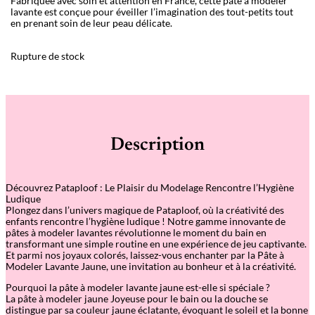
Fabriquée avec soin et attention en France, cette pâte à modeler
lavante est conçue pour éveiller l’imagination des tout-petits tout
en prenant soin de leur peau délicate.
Rupture de stock
Description
Découvrez Pataploof : Le Plaisir du Modelage Rencontre l’Hygiène
Ludique
Plongez dans l’univers magique de Pataploof, où la créativité des
enfants rencontre l’hygiène ludique ! Notre gamme innovante de
pâtes à modeler lavantes révolutionne le moment du bain en
transformant une simple routine en une expérience de jeu captivante.
Et parmi nos joyaux colorés, laissez-vous enchanter par la Pâte à
Modeler Lavante Jaune, une invitation au bonheur et à la créativité.
Pourquoi la pâte à modeler lavante jaune est-elle si spéciale ?
La pâte à modeler jaune Joyeuse pour le bain ou la douche se
distingue par sa couleur jaune éclatante, évoquant le soleil et la bonne