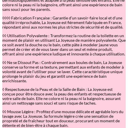
dermatologiquement et adaptée à la peau sensible des enfants. Elle ne
colore ni la peau ni la baignoire, offrant ainsi une expérience de bain
sans souci pour les parents.
◊◊◊◊ Fabrication Française : Garantie d’un savoir-faire local et d’une
qualité irréprochable, La Joyeuse est fièrement fabriquée en France,
répondant ainsi aux normes les plus strictes de sécurité et de qualité.
◊◊ Utilisation Polyvalente : Transformez la routine de la toilette en un
moment de plaisir en utilisant La Joyeuse de manière polyvalente. Que
ce soit avant la douche ou le bain, cette pâte à modeler jaune vous
permet de créer et de vous laver dans un seul et même produit,
offrant ainsi une expérience ludique et innovante à chaque utilisation.
◊◊ Ne se Dissout Pas : Contrairement aux boules de bain, La Joyeuse
conserve sa forme et sa texture, permettant aux enfants de modeler à
volonté avant de l’utiliser pour se laver. Cette caractéristique unique
prolonge le plaisir du jeu et garantit une expérience de bain
enrichissante.
◊ Respectueuse de la Peau et de la Salle de Bain : La Joyeuse est
conçue pour être douce avec la peau des enfants et respectueuse de
votre salle de bain. Elle ne colore ni la peau ni la baignoire, assurant
ainsi un nettoyage sans souci et sans risque de taches.
◊◊ Mousse Légère : Profitez d’une mousse délicate et agréable lors du
lavage avec La Joyeuse. Sa formule légère crée une sensation de
propreté et de fraîcheur tout en douceur, procurant un moment de
détente et de bien-être à chaque bain.