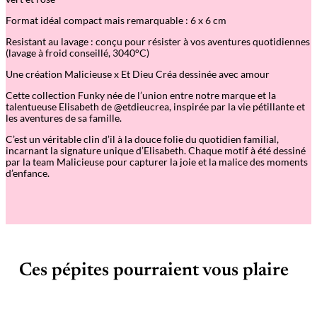
t
h
Format idéal compact mais remarquable : 6 x 6 cm
e
r
Resistant au lavage : conçu pour résister à vos aventures quotidiennes
m
(lavage à froid conseillé, 3040°C)
o
c
Une création Malicieuse x Et Dieu Créa dessinée avec amour
o
l
Cette collection Funky née de l’union entre notre marque et la
l
talentueuse Elisabeth de @etdieucrea, inspirée par la vie pétillante et
a
les aventures de sa famille.
n
t
C’est un véritable clin d’
il
à la douce folie du quotidien familial,
M
incarnant la signature unique d’Elisabeth. Chaque motif à été dessiné
o
par la team Malicieuse pour capturer la joie et la malice des moments
t
d’enfance.
h
e
r
o
f
D
r
a
Ces pépites pourraient vous plaire
g
o
n
s