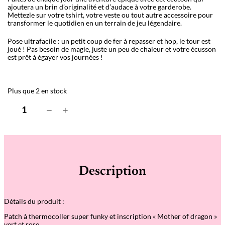
ajoutera un brin d’originalité et d’audace à votre garderobe.
Mettezle sur votre tshirt, votre veste ou tout autre accessoire pour
transformer le quotidien en un terrain de jeu légendaire.
Pose ultrafacile : un petit coup de fer à repasser et hop, le tour est
joué ! Pas besoin de magie, juste un peu de chaleur et votre écusson
est prêt à égayer vos journées !
Plus que 2 en stock
q
−
+
u
a
n
t
i
t
é
Description
d
e
P
a
Détails du produit :
t
c
Patch à thermocoller super funky et inscription « Mother of dragon »
h
vert et rose