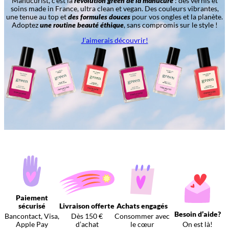
Manucurist, c’est la
révolution green de la manucure
: des vernis et
soins made in France, ultra clean et vegan. Des couleurs vibrantes,
une tenue au top et
des formules douces
pour vos ongles et la planète.
Adoptez
une routine beauté éthique
, sans compromis sur le style !
J’aimerais découvrir!
Paiement
sécurisé
Livraison offerte
Achats engagés
Besoin d’aide?
Bancontact, Visa,
Dès 150 €
Consommer avec
Apple Pay
d’achat
le cœur
On est là!