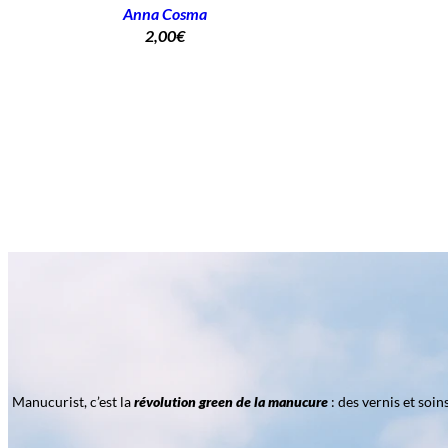
Anna Cosma
2,00
€
Manucurist, c’est la
révolution green de la manucure
: des vernis et soi