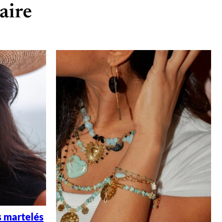
aire
s martelés