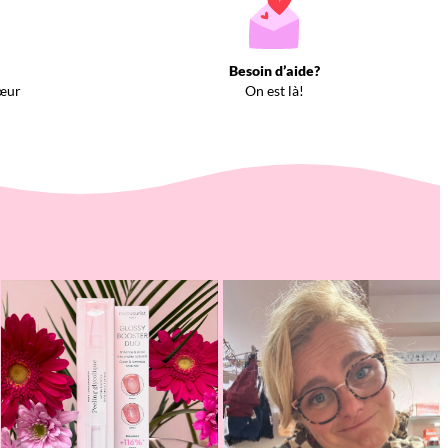
Besoin d’aide?
œur
On est là!