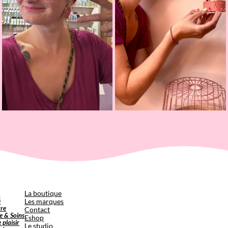
p
La boutique
é
Les marques
tre
Contact
e & Soins
Eshop
e plaisir
Le studio