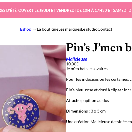
ES D’ÉTÉ: OUVERT LE JEUDI ET VENDREDI DE 10H À 17H30 ET SAMEDI D
Eshop
La boutique
Les marques
Le studio
Contact
Pin’s J’men b
Malicieuse
10,00
€
Je m’en bats les ovaires
Pour les indécises ou les certaines, c
Pin’s bleu, rose et doré à clipser incr
Attache papillon au dos
Dimensions : 3 x 3 cm
Une création Malicieuse dessinée e