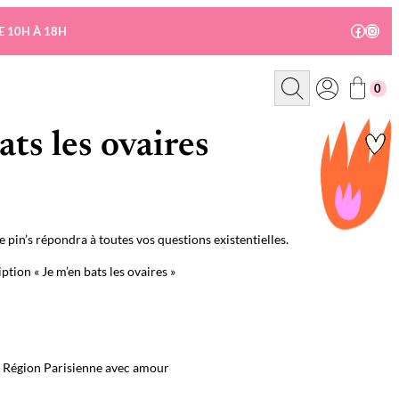
Facebo
Insta
E 10H À 18H
R
0
e
c
h
e
ats les ovaires
r
c
h
e
e pin’s répondra à toutes vos questions existentielles.
iption « Je m’en bats les ovaires »
n Région Parisienne avec amour