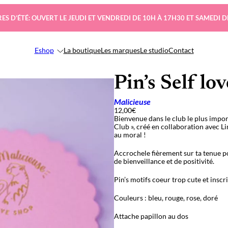
ES D’ÉTÉ: OUVERT LE JEUDI ET VENDREDI DE 10H À 17H30 ET SAMEDI D
Eshop
La boutique
Les marques
Le studio
Contact
Pin’s Self lo
Malicieuse
12,00
€
Bienvenue dans le club le plus import
Club », créé en collaboration avec Lim
au moral !
Accrochele fièrement sur ta tenue p
de bienveillance et de positivité.
Pin’s motifs coeur trop cute et inscri
Couleurs : bleu, rouge, rose, doré
Attache papillon au dos