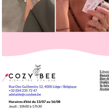
Esho
Beaut
Bien-ê
Hygièn
Se fair
Rue Des Guillemins 12, 4000 Liège / Belgique
Access
+32 (0)4 235 72 47
adelaide@cozybee.be
Horaires d’été du 13/07 au 16/08
Jeudi : 10h00 à 17h30