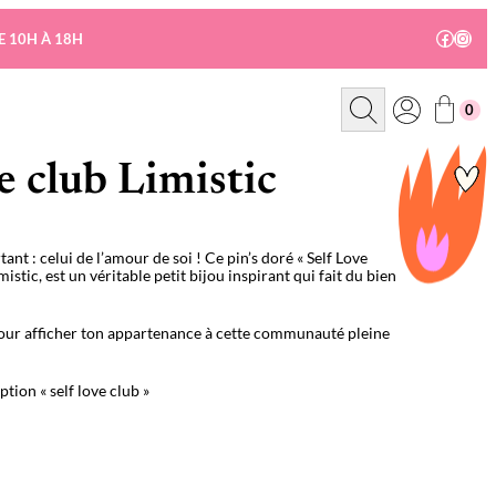
Facebo
Insta
E 10H À 18H
R
0
e
c
h
e
ve club Limistic
r
c
h
e
ant : celui de l
’
amour de soi ! Ce pin’s doré « Self Love
istic, est un véritable petit bijou inspirant qui fait du bien
our afficher ton appartenance à cette communauté pleine
ption « self love club »