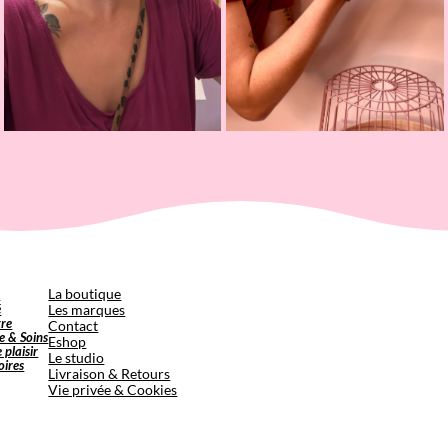
p
La boutique
é
Les marques
tre
Contact
e & Soins
Eshop
e plaisir
Le studio
oires
Livraison & Retours
Vie privée & Cookies