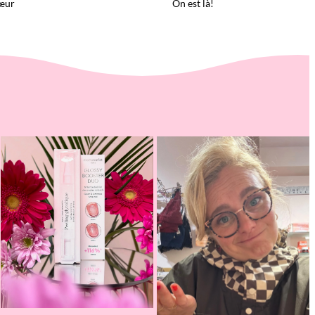
œur
On est là!