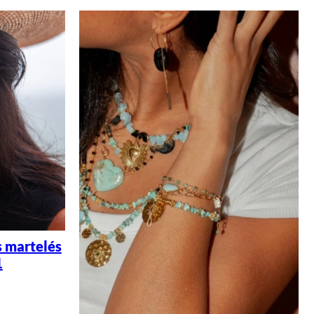
s martelés
1