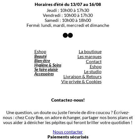
Horaires d’été du 13/07 au 16/08
Jeudi : 10h00 à 17h30
Vendredi : 10h00 à 17h30
Samedi : 10h00 à 18h00
Fermé: lundi, mardi, mercredi et dimanche
Facebook
Instagram
Eshop
La boutique
Beauté
Les marques
Bien-être
Contact
Hygiène & Soins
Eshop
Se faire plaisir
Le studio
Accessoires
Livraison & Retours
Vie privée & Cookies
Contactez-nous!
Une question, un doute ou juste l’envie de dire coucou ? Écrivez-
nous : chez Cozy Bee, on adore échanger, partager nos bons plans et
vous aider à dénicher les pépites qui feront briller votre quotidien !
Nous contacter
Paiements sécurisés