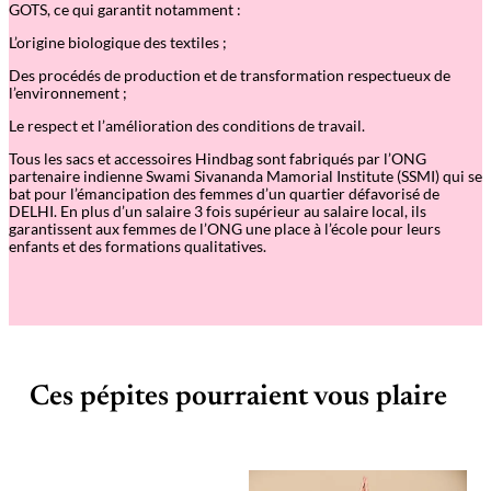
GOTS, ce qui garantit notamment :
t
t
L’origine biologique des textiles ;
e
t
Des procédés de production et de transformation respectueux de
é
l’environnement ;
l
é
Le respect et l’amélioration des conditions de travail.
p
h
Tous les sacs et accessoires Hindbag sont fabriqués par l’ONG
o
partenaire indienne Swami Sivananda Mamorial Institute (SSMI) qui se
n
bat pour l’émancipation des femmes d’un quartier défavorisé de
e
DELHI. En plus d’un salaire 3 fois supérieur au salaire local, ils
B
garantissent aux femmes de l’ONG une place à l’école pour leurs
i
enfants et des formations qualitatives.
l
l
–
S
a
f
r
a
Ces pépites pourraient vous plaire
n