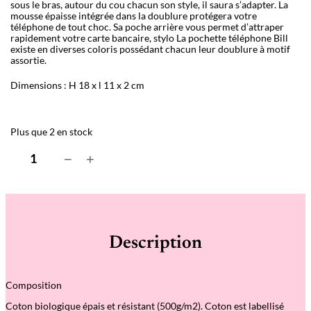
sous le bras, autour du cou chacun son style, il saura s’adapter. La
mousse épaisse intégrée dans la doublure protégera votre
téléphone de tout choc. Sa poche arrière vous permet d’attraper
rapidement votre carte bancaire, stylo La pochette téléphone Bill
existe en diverses coloris possédant chacun leur doublure à motif
assortie.
Dimensions : H 18 x l 11 x 2 cm
Plus que 2 en stock
q
−
+
u
a
n
t
i
t
é
Description
d
e
P
o
Composition
c
h
Coton biologique épais et résistant (500g/m2). Coton est labellisé
e