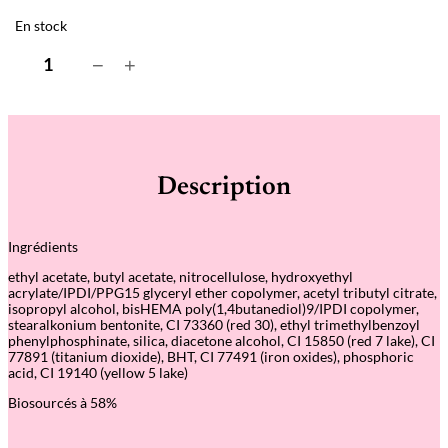
En stock
q
−
+
u
a
n
t
i
t
é
Description
d
e
P
o
Ingrédients
p
p
ethyl acetate, butyl acetate, nitrocellulose, hydroxyethyl
y
acrylate/IPDI/PPG15 glyceryl ether copolymer, acetyl tributyl citrate,
R
isopropyl alcohol, bisHEMA poly(1,4butanediol)9/IPDI copolymer,
e
stearalkonium bentonite, CI 73360 (red 30), ethyl trimethylbenzoyl
d
phenylphosphinate, silica, diacetone alcohol, CI 15850 (red 7 lake), CI
–
77891 (titanium dioxide), BHT, CI 77491 (iron oxides), phosphoric
V
acid, CI 19140 (yellow 5 lake)
e
r
Biosourcés à 58%
n
i
s