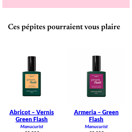
G
r
e
e
n
Ces pépites pourraient vous plaire
F
l
a
s
h
Abricot – Vernis
Armeria – Green
Green Flash
Flash
Manucurist
Manucurist