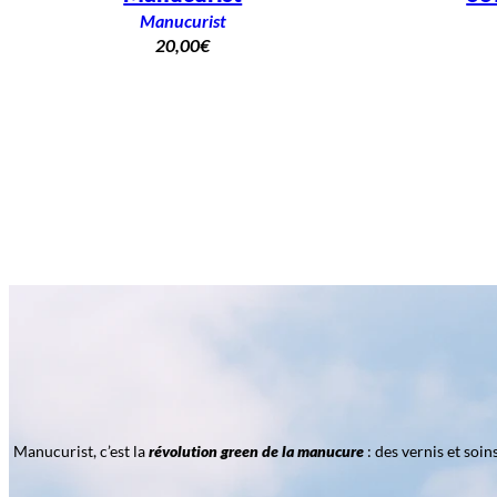
Manucurist
20,00
€
Manucurist, c’est la
révolution green de la manucure
: des vernis et soi