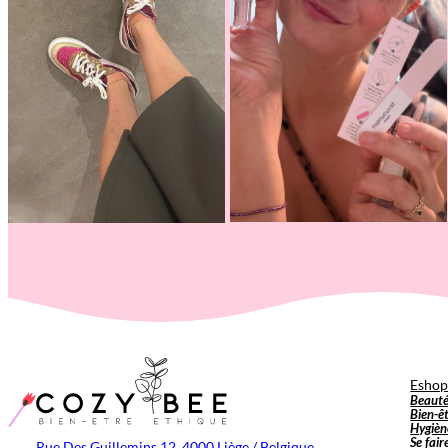
Esho
Beaut
Bien-ê
Hygièn
Se fair
Rue Des Guillemins 12, 4000 Liège / Belgique