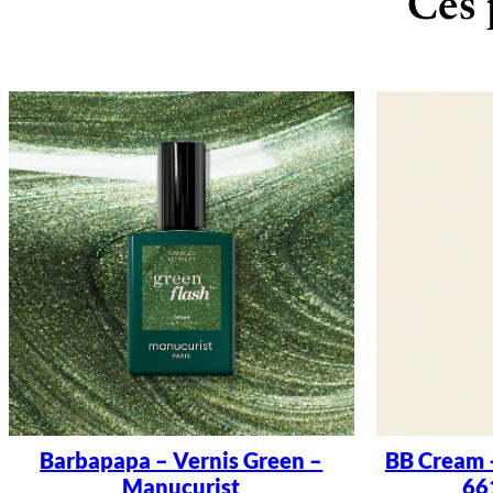
Ces 
Barbapapa – Vernis Green –
BB Cream 
Manucurist
66