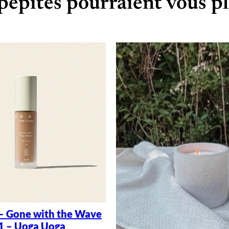
pépites pourraient vous pl
– Gone with the Wave
1 – Uoga Uoga