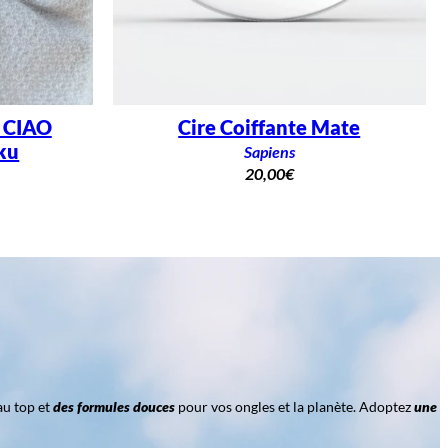
– CIAO
Cire Coiffante Mate
ku
Sapiens
20,00
€
au top et
des formules douces
pour vos ongles et la planète. Adoptez
une