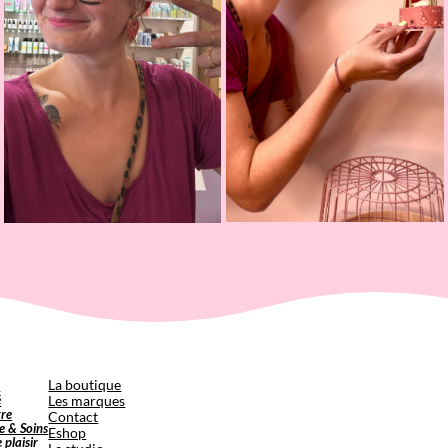
p
La boutique
é
Les marques
tre
Contact
e & Soins
Eshop
e plaisir