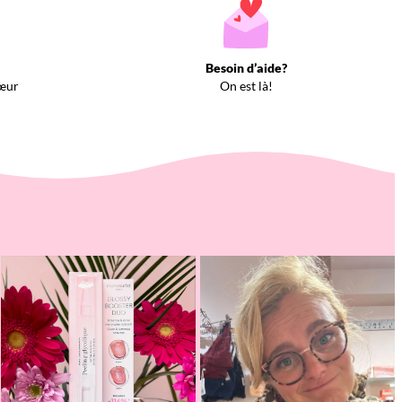
Besoin d’aide?
œur
On est là!