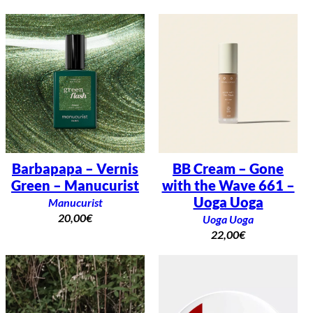
Barbapapa – Vernis
BB Cream – Gone
Green – Manucurist
with the Wave 661 –
Uoga Uoga
Manucurist
20,00
€
Uoga Uoga
22,00
€